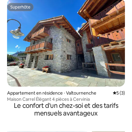
Superhôte
Superhôte
Appartement en résidence ⋅ Valtournenche
Évaluatio
5 (3)
Maison Carrel Élégant 4 pièces à Cervinia
Le confort d'un chez-soi et des tarifs
mensuels avantageux