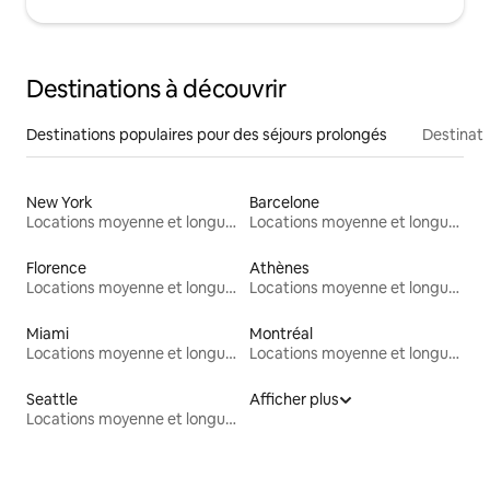
Destinations à découvrir
Destinations populaires pour des séjours prolongés
Destinati
New York
Barcelone
Locations moyenne et longue durée
Locations moyenne et longue durée
Florence
Athènes
Locations moyenne et longue durée
Locations moyenne et longue durée
Miami
Montréal
Locations moyenne et longue durée
Locations moyenne et longue durée
Seattle
Afficher plus
Locations moyenne et longue durée