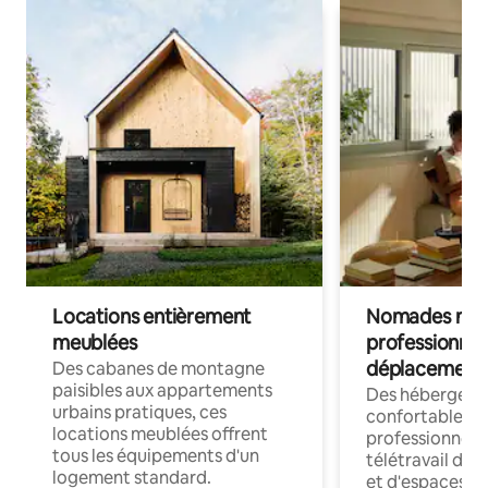
Locations entièrement
Nomades num
meublées
professionnel
déplacement
Des cabanes de montagne
paisibles aux appartements
Des hébergem
urbains pratiques, ces
confortables p
locations meublées offrent
professionnels
tous les équipements d'un
télétravail dis
logement standard.
et d'espaces de