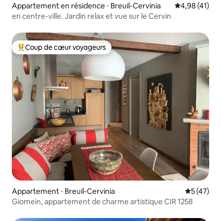
Appartement en résidence ⋅ Breuil-Cervinia
Évaluation mo
4,98 (41)
en centre-ville. Jardin relax et vue sur le Cervin
Coup de cœur voyageurs
Coups de cœur voyageurs les plus appréciés
Appartement ⋅ Breuil-Cervinia
Évaluation
5 (47)
Giomein, appartement de charme artistique CIR 1258