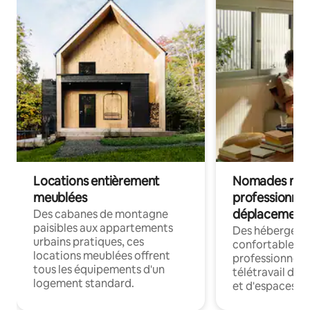
Locations entièrement
Nomades num
meublées
professionnel
déplacement
Des cabanes de montagne
paisibles aux appartements
Des hébergem
urbains pratiques, ces
confortables p
locations meublées offrent
professionnels
tous les équipements d'un
télétravail dis
logement standard.
et d'espaces de