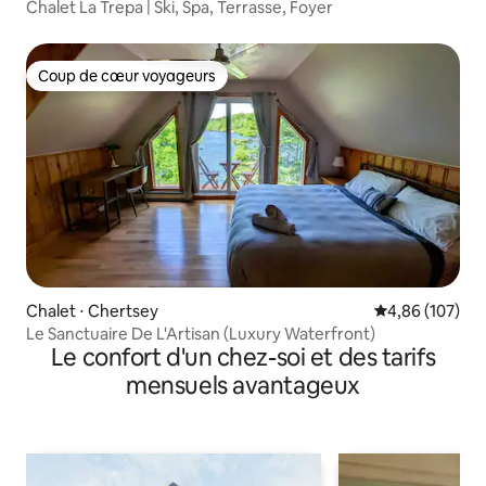
Chalet La Trepa | Ski, Spa, Terrasse, Foyer
Coup de cœur voyageurs
Coup de cœur voyageurs
Chalet ⋅ Chertsey
Évaluation moy
4,86 (107)
Le Sanctuaire De L'Artisan (Luxury Waterfront)
Le confort d'un chez-soi et des tarifs
mensuels avantageux