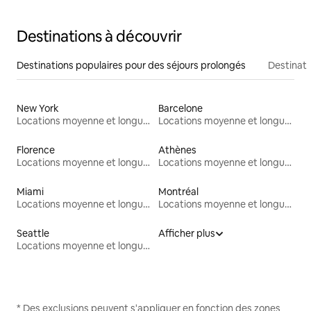
Destinations à découvrir
Destinations populaires pour des séjours prolongés
Destinati
New York
Barcelone
Locations moyenne et longue durée
Locations moyenne et longue durée
Florence
Athènes
Locations moyenne et longue durée
Locations moyenne et longue durée
Miami
Montréal
Locations moyenne et longue durée
Locations moyenne et longue durée
Seattle
Afficher plus
Locations moyenne et longue durée
* Des exclusions peuvent s'appliquer en fonction des zones