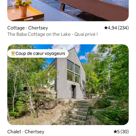
Cottage ⋅ Chertsey
Évaluation moy
4,94 (234)
The Baba Cottage on the Lake - Quai privé !
Coup de cœur voyageurs
Coups de cœur voyageurs les plus appréciés
Chalet ⋅ Chertsey
Évaluation
5 (30)