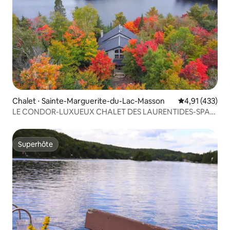
Chalet ⋅ Sainte-Marguerite-du-Lac-Masson
Évaluation moy
4,91 (433)
LE CONDOR-LUXUEUX CHALET DES LAURENTIDES-SPA-
LAC
Superhôte
Superhôte