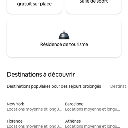
Salle de sport
gratuit sur place
Résidence de tourisme
Destinations à découvrir
Destinations populaires pour des séjours prolongés
Destinati
New York
Barcelone
Locations moyenne et longue durée
Locations moyenne et longue durée
Florence
Athènes
Locations moyenne et longue durée
Locations moyenne et longue durée