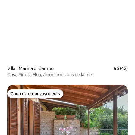
Villa ⋅ Marina di Campo
Évaluation
5 (42)
Casa Pineta Elba, à quelques pas de la mer
Coup de cœur voyageurs
Coup de cœur voyageurs