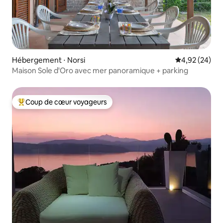
Hébergement ⋅ Norsi
Évaluation mo
4,92 (24)
Maison Sole d'Oro avec mer panoramique + parking
Coup de cœur voyageurs
Coups de cœur voyageurs les plus appréciés