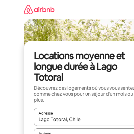
Aller
directement
au
contenu
Locations moyenne et
longue durée à Lago
Totoral
Découvrez des logements où vous vous sente
comme chez vous pour un séjour d'un mois ou
plus.
Adresse
Lorsque les résultats s'affichent, utilisez les flèc
Arrivée