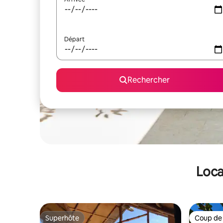
Départ
Rechercher
Loca
Superhôte
Coup de
Superhôte
Coup de