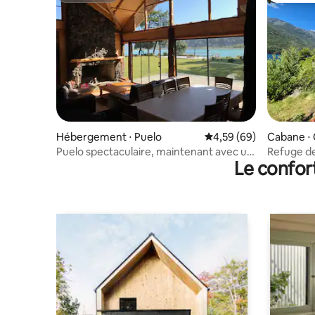
Hébergement ⋅ Puelo
Évaluation moyenne sur
4,59 (69)
Cabane ⋅
Puelo spectaculaire, maintenant avec un
Refuge d
Le confor
nouveau jacuzzi !
bord d'un 