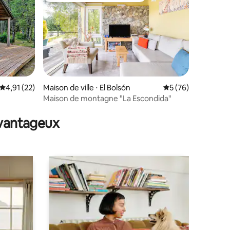
Évaluation moyenne sur la base de 22 commentaires : 4,91 sur 5
4,91 (22)
Maison de ville ⋅ El Bolsón
Évaluation moyenne
5 (76)
Maison de montagne "La Escondida"
taires : 4,88 sur 5
avantageux