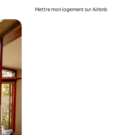
Mettre mon logement sur Airbnb
sant glisser.