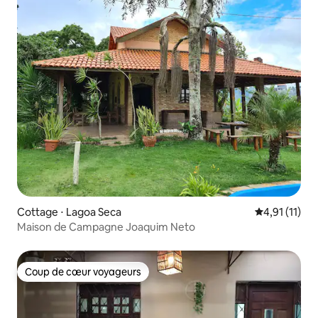
Cottage ⋅ Lagoa Seca
Évaluation m
4,91 (11)
Maison de Campagne Joaquim Neto
Coup de cœur voyageurs
Coup de cœur voyageurs