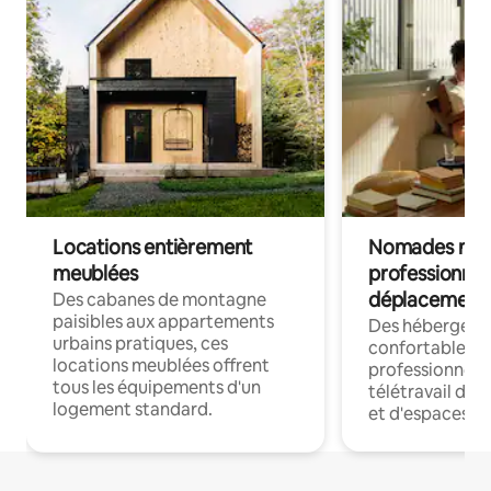
Locations entièrement
Nomades num
meublées
professionnel
déplacement
Des cabanes de montagne
paisibles aux appartements
Des hébergem
urbains pratiques, ces
confortables p
locations meublées offrent
professionnels
tous les équipements d'un
télétravail dis
logement standard.
et d'espaces de