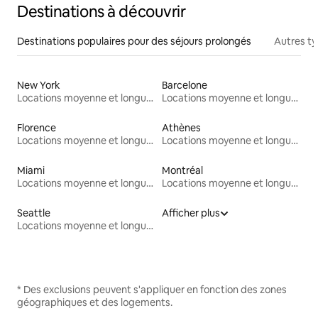
Destinations à découvrir
Destinations populaires pour des séjours prolongés
Autres t
New York
Barcelone
Locations moyenne et longue durée
Locations moyenne et longue durée
Florence
Athènes
Locations moyenne et longue durée
Locations moyenne et longue durée
Miami
Montréal
Locations moyenne et longue durée
Locations moyenne et longue durée
Seattle
Afficher plus
Locations moyenne et longue durée
* Des exclusions peuvent s'appliquer en fonction des zones
géographiques et des logements.