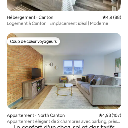
Hébergement ⋅ Canton
Évaluation m
4,9 (88)
Logement à Canton | Emplacement idéal | Moderne
Coup de cœur voyageurs
Coup de cœur voyageurs
Appartement ⋅ North Canton
Évaluation moy
4,93 (107)
Appartement élégant de 2 chambres avec parking, près
Le confort d'un chez-soi et des tarifs
de l'aéroport