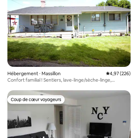
Hébergement ⋅ Massillon
Évaluation moy
4,97 (226)
Confort familial ! Sentiers, lave-linge/sèche-linge,
animaux, séjour prolongé et café !
Coup de cœur voyageurs
Coup de cœur voyageurs