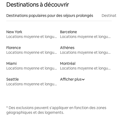
Destinations à découvrir
Destinations populaires pour des séjours prolongés
Destinati
New York
Barcelone
Locations moyenne et longue durée
Locations moyenne et longue durée
Florence
Athènes
Locations moyenne et longue durée
Locations moyenne et longue durée
Miami
Montréal
Locations moyenne et longue durée
Locations moyenne et longue durée
Seattle
Afficher plus
Locations moyenne et longue durée
* Des exclusions peuvent s'appliquer en fonction des zones
géographiques et des logements.