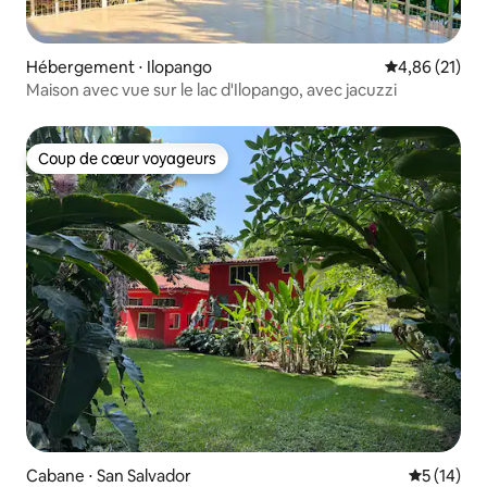
Hébergement ⋅ Ilopango
Évaluation mo
4,86 (21)
Maison avec vue sur le lac d'Ilopango, avec jacuzzi
Coup de cœur voyageurs
Coup de cœur voyageurs
Cabane ⋅ San Salvador
Évaluation
5 (14)