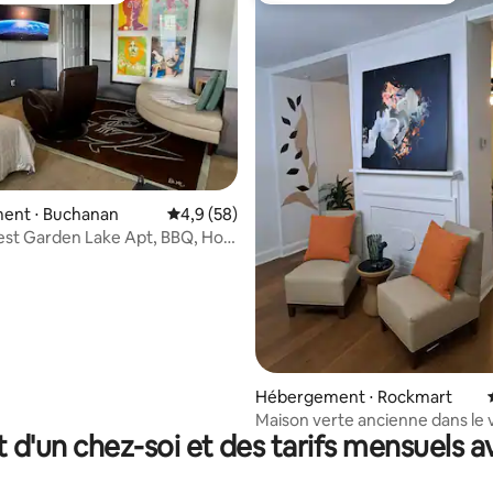
r la base de 97 commentaires : 4,91 sur 5
ent ⋅ Buchanan
Évaluation moyenne sur la base de 58 comm
4,9 (58)
st Garden Lake Apt, BBQ, Hot
.
Hébergement ⋅ Rockmart
Maison verte ancienne dans le v
t d'un chez-soi et des tarifs mensuels 