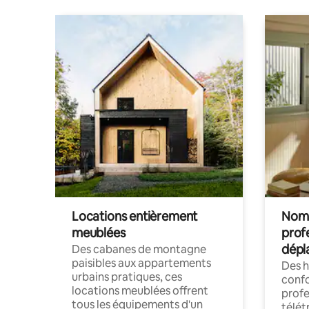
Locations entièrement
Noma
meublées
prof
dépl
Des cabanes de montagne
paisibles aux appartements
Des 
urbains pratiques, ces
confo
locations meublées offrent
profe
tous les équipements d'un
télét