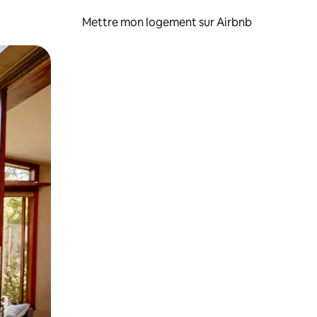
Mettre mon logement sur Airbnb
sant glisser.