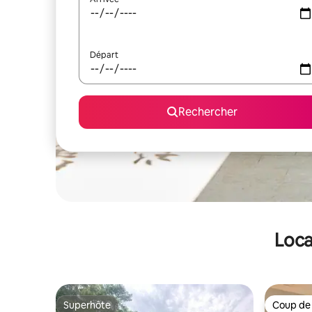
Départ
Rechercher
Loca
Superhôte
Coup de
Superhôte
Coup de