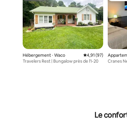
Hébergement ⋅ Waco
Évaluation moyenne su
4,91 (97)
Appartem
Travelers Rest | Bungalow près de l'I-20
Cranes Ne
Tub, Boat
Le confor