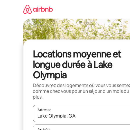
Aller
directement
au
contenu
Locations moyenne et
longue durée à Lake
Olympia
Découvrez des logements où vous vous sente
comme chez vous pour un séjour d'un mois ou
plus.
Adresse
Lorsque les résultats s'affichent, utilisez les flèc
Arrivée