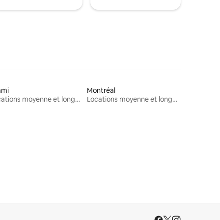
ami
Montréal
Locations moyenne et longue durée
Locations moyenne et longue durée