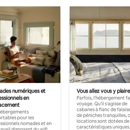
des numériques et
Vous allez vous y plaire
essionnels en
Parfois, l'hébergement fai
voyage. Qu'il s'agisse de
acement
cabanes à flanc de falais
hébergements
de péniches tranquilles, 
rtables pour les
locations sont dotées de
ssionnels nomades et en
caractéristiques uniques
ravail disposant du wifi