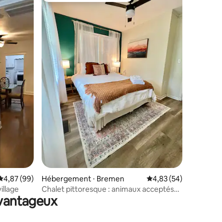
entaires : 4,9 sur 5
Évaluation moyenne sur la base de 99 commentaires : 4,87 sur 5
4,87 (99)
Hébergement ⋅ Bremen
Évaluation moyenne su
4,83 (54)
illage
Chalet pittoresque : animaux acceptés
avantageux
dans le centre-ville de Bremen, Ga