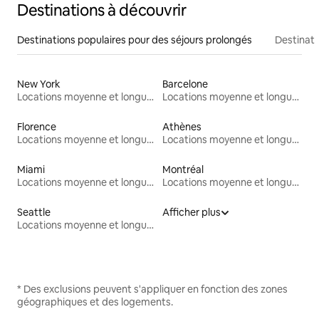
Destinations à découvrir
Destinations populaires pour des séjours prolongés
Destinati
New York
Barcelone
Locations moyenne et longue durée
Locations moyenne et longue durée
Florence
Athènes
Locations moyenne et longue durée
Locations moyenne et longue durée
Miami
Montréal
Locations moyenne et longue durée
Locations moyenne et longue durée
Seattle
Afficher plus
Locations moyenne et longue durée
* Des exclusions peuvent s'appliquer en fonction des zones
géographiques et des logements.