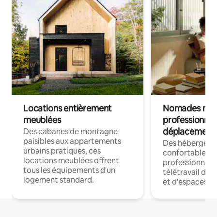
Locations entièrement
Nomades num
meublées
professionnel
déplacement
Des cabanes de montagne
paisibles aux appartements
Des hébergem
urbains pratiques, ces
confortables p
locations meublées offrent
professionnels
tous les équipements d'un
télétravail dis
logement standard.
et d'espaces de