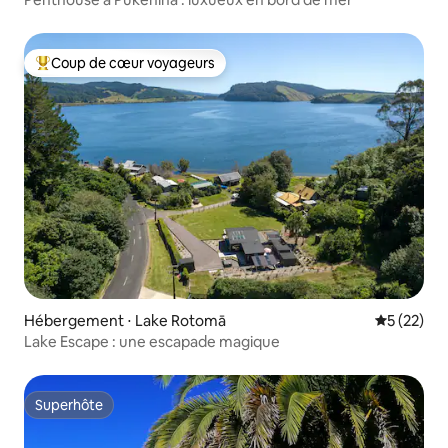
Coup de cœur voyageurs
Coups de cœur voyageurs les plus appréciés
Hébergement ⋅ Lake Rotomā
Évaluation
5 (22)
Lake Escape : une escapade magique
Superhôte
Superhôte