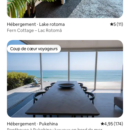
Hébergement ⋅ Lake rotoma
Évaluatio
5 (11)
Fern Cottage – Lac Rotomā
Coup de cœur voyageurs
Coup de cœur voyageurs
Hébergement ⋅ Pukehina
Évaluation moy
4,95 (174)
Penthouse à Pukehina : luxueux en bord de mer