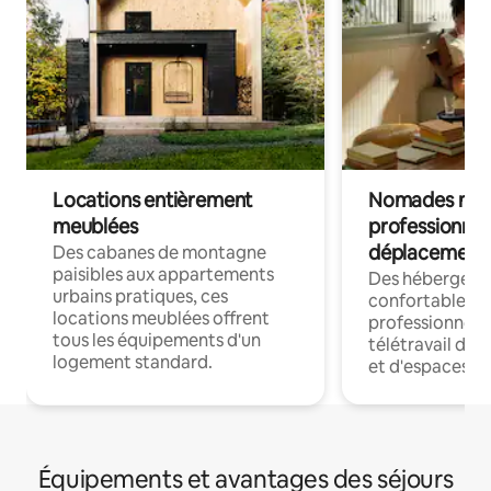
Locations entièrement
Nomades num
meublées
professionnel
déplacement
Des cabanes de montagne
paisibles aux appartements
Des hébergem
urbains pratiques, ces
confortables p
locations meublées offrent
professionnels
tous les équipements d'un
télétravail dis
logement standard.
et d'espaces de
Équipements et avantages des séjours