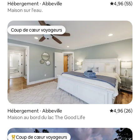
Hébergement ⋅ Abbeville
Évaluation mo
4,96 (55)
Maison sur l'eau.
Coup de cœur voyageurs
Coup de cœur voyageurs
Hébergement ⋅ Abbeville
Évaluation mo
4,96 (26)
Maison au bord du lac The Good Life
Coup de cœur voyageurs
Coups de cœur voyageurs les plus appréciés