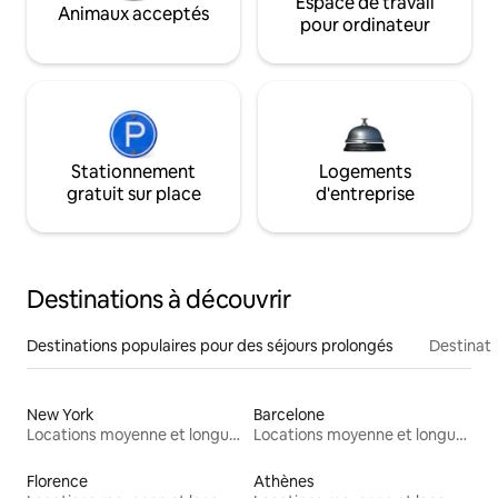
Espace de travail
Animaux acceptés
pour ordinateur
Stationnement
Logements
gratuit sur place
d'entreprise
Destinations à découvrir
Destinations populaires pour des séjours prolongés
Destinati
New York
Barcelone
Locations moyenne et longue durée
Locations moyenne et longue durée
Florence
Athènes