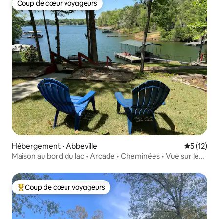
Coup de cœur voyageurs
Coup de cœur voyageurs
Hébergement ⋅ Abbeville
Évaluation
5 (12)
Maison au bord du lac • Arcade • Cheminées • Vue sur le
coucher du soleil
Coup de cœur voyageurs
Coups de cœur voyageurs les plus appréciés