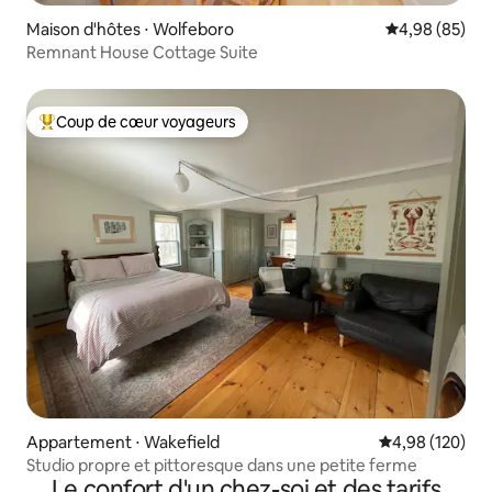
Maison d'hôtes ⋅ Wolfeboro
Évaluation mo
4,98 (85)
Remnant House Cottage Suite
Coup de cœur voyageurs
Coups de cœur voyageurs les plus appréciés
Appartement ⋅ Wakefield
Évaluation moy
4,98 (120)
Studio propre et pittoresque dans une petite ferme
Le confort d'un chez-soi et des tarifs