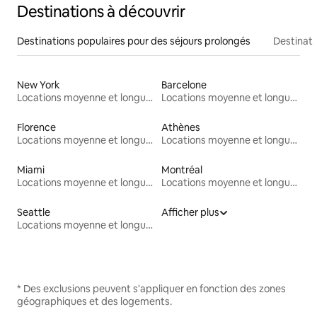
Destinations à découvrir
Destinations populaires pour des séjours prolongés
Destinati
New York
Barcelone
Locations moyenne et longue durée
Locations moyenne et longue durée
Florence
Athènes
Locations moyenne et longue durée
Locations moyenne et longue durée
Miami
Montréal
Locations moyenne et longue durée
Locations moyenne et longue durée
Seattle
Afficher plus
Locations moyenne et longue durée
* Des exclusions peuvent s'appliquer en fonction des zones
géographiques et des logements.