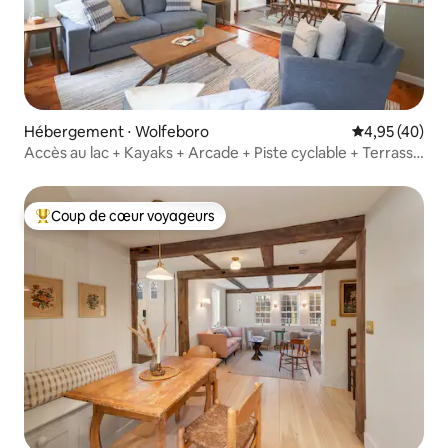
Hébergement ⋅ Wolfeboro
Évaluation mo
4,95 (40)
Accès au lac + Kayaks + Arcade + Piste cyclable + Terrasse
privée
Coup de cœur voyageurs
Coups de cœur voyageurs les plus appréciés