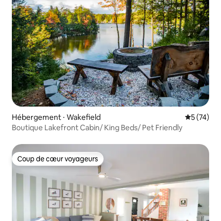
Hébergement ⋅ Wakefield
Évaluation
5 (74)
Boutique Lakefront Cabin/ King Beds/ Pet Friendly
Coup de cœur voyageurs
Coup de cœur voyageurs