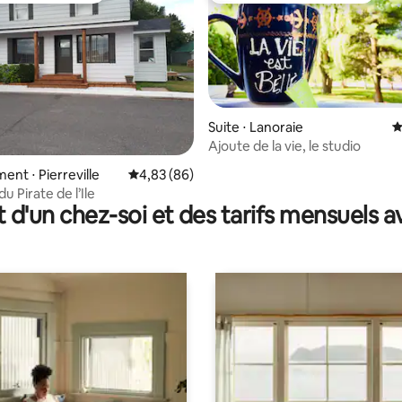
Suite ⋅ Lanoraie
É
Ajoute de la vie, le studio
 sur la base de 37 commentaires : 5 sur 5
nt ⋅ Pierreville
Évaluation moyenne sur la base de 86 commen
4,83 (86)
 Pirate de l’Ile
t d'un chez-soi et des tarifs mensuels 