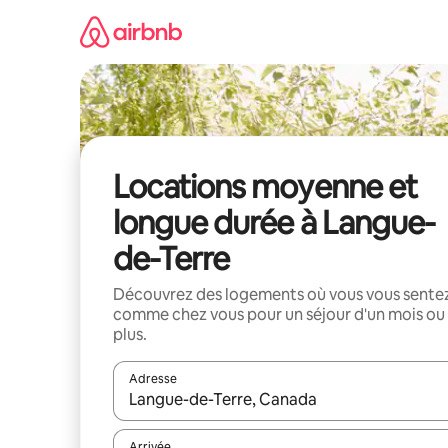
Aller
directement
au
contenu
Locations moyenne et
longue durée à Langue-
de-Terre
Découvrez des logements où vous vous sente
comme chez vous pour un séjour d'un mois ou
plus.
Adresse
Lorsque les résultats s'affichent, utilisez les flèc
Arrivée