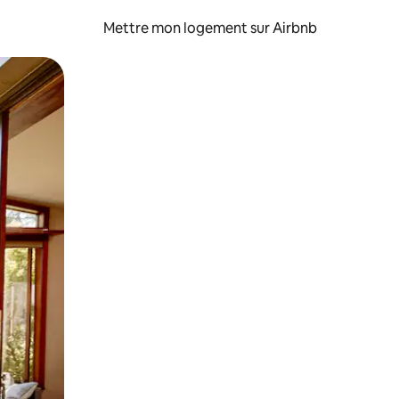
Mettre mon logement sur Airbnb
sant glisser.