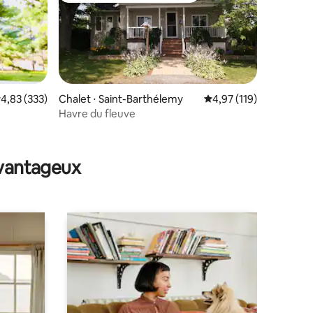
valuation moyenne sur la base de 333 commentaires : 4,83 sur 5
4,83 (333)
Chalet ⋅ Saint-Barthélemy
Évaluation moyenne sur
4,97 (119)
Havre du fleuve
taires : 4,83 sur 5
avantageux