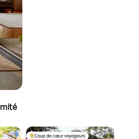
imité
Coup de cœur voyageurs
Coups de cœur voyageurs les plus appréciés