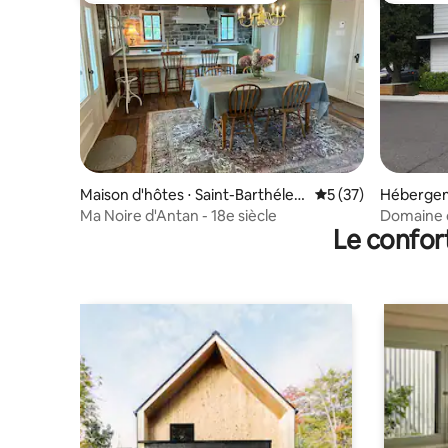
Maison d'hôtes ⋅ Saint-Barthéle
Évaluation moyenne
5 (37)
Hébergeme
my
Ma Noire d'Antan - 18e siècle
Domaine du
Le confor