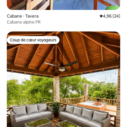
Cabane ⋅ Tavera
Évaluation mo
4,96 (24)
Cabane alpine PR
Coup de cœur voyageurs
Coup de cœur voyageurs