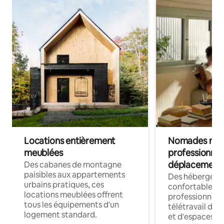
Locations entièrement
Nomades num
meublées
professionnel
déplacement
Des cabanes de montagne
paisibles aux appartements
Des hébergem
urbains pratiques, ces
confortables p
locations meublées offrent
professionnels
tous les équipements d'un
télétravail dis
logement standard.
et d'espaces de