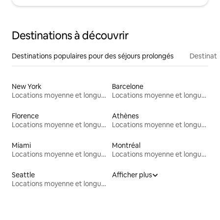
Destinations à découvrir
Destinations populaires pour des séjours prolongés
Destinati
New York
Barcelone
Locations moyenne et longue durée
Locations moyenne et longue durée
Florence
Athènes
Locations moyenne et longue durée
Locations moyenne et longue durée
Miami
Montréal
Locations moyenne et longue durée
Locations moyenne et longue durée
Seattle
Afficher plus
Locations moyenne et longue durée