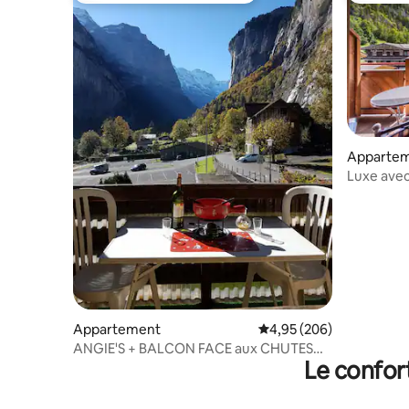
Apparte
Luxe avec 
spéciaux
Appartement
Évaluation moyenne sur 
4,95 (206)
ANGIE'S + BALCON FACE aux CHUTES
Le confor
LAUTERBRUNNEN