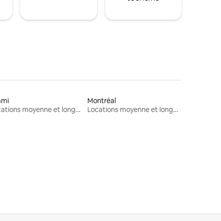
ami
Montréal
Locations moyenne et longue durée
Locations moyenne et longue durée