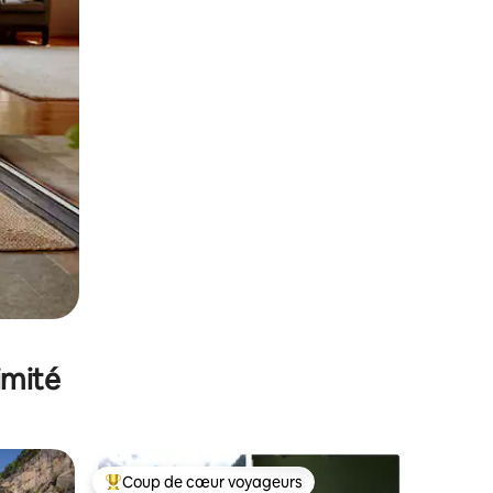
imité
Coup de cœur voyageurs
lus appréciés
Coups de cœur voyageurs les plus appréciés