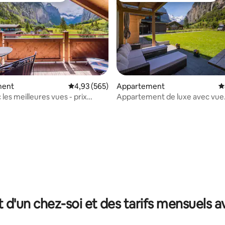
ment
Évaluation moyenne sur la base de 565 commen
4,93 (565)
Appartement
É
les meilleures vues - prix
Appartement de luxe avec vue
imprenable.
la base de 206 commentaires : 4,95 sur 5
t d'un chez-soi et des tarifs mensuels 