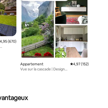
taires : 4,93 sur 5
valuation moyenne sur la base de 670 commentaires : 4,95 sur 5
4,95 (670)
Appartement
Évaluation moyenne sur
4,97 (152)
Vue sur la cascade | Design
élégant | Grand lit confortable
avantageux