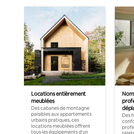
Locations entièrement
Noma
meublées
prof
dépl
Des cabanes de montagne
paisibles aux appartements
Des 
urbains pratiques, ces
confo
locations meublées offrent
profe
tous les équipements d'un
télét