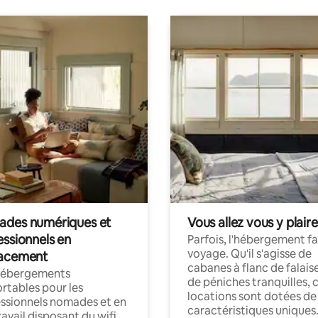
des numériques et
Vous allez vous y plaire
essionnels en
Parfois, l'hébergement fai
voyage. Qu'il s'agisse de
acement
cabanes à flanc de falais
hébergements
de péniches tranquilles, 
rtables pour les
locations sont dotées de
ssionnels nomades et en
caractéristiques uniques
ravail disposant du wifi