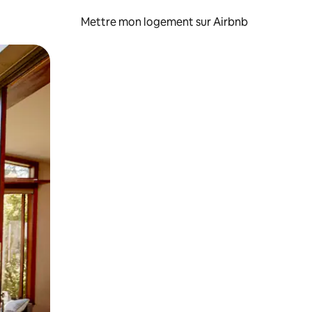
Mettre mon logement sur Airbnb
sant glisser.