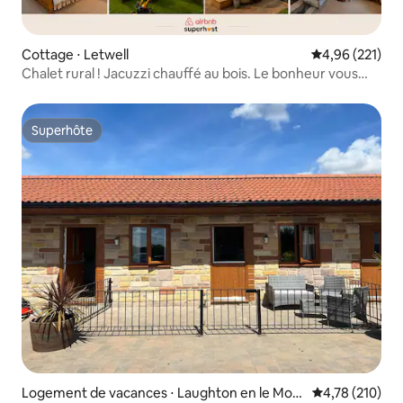
Cottage ⋅ Letwell
Évaluation moy
4,96 (221)
Chalet rural ! Jacuzzi chauffé au bois. Le bonheur vous
attend.
Superhôte
Superhôte
Logement de vacances ⋅ Laughton en le Mort
Évaluation moy
4,78 (210)