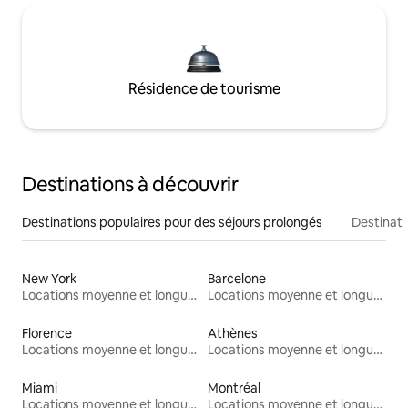
Résidence de tourisme
Destinations à découvrir
Destinations populaires pour des séjours prolongés
Destinati
New York
Barcelone
Locations moyenne et longue durée
Locations moyenne et longue durée
Florence
Athènes
Locations moyenne et longue durée
Locations moyenne et longue durée
Miami
Montréal
Locations moyenne et longue durée
Locations moyenne et longue durée