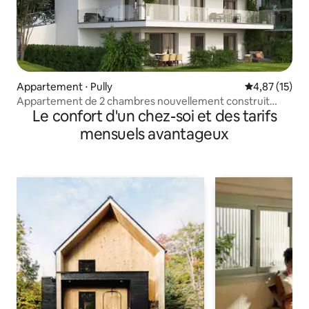
Appartement ⋅ Pully
Évaluation mo
4,87 (15)
Appartement de 2 chambres nouvellement construit
Le confort d'un chez-soi et des tarifs
avec parking à Pully
mensuels avantageux