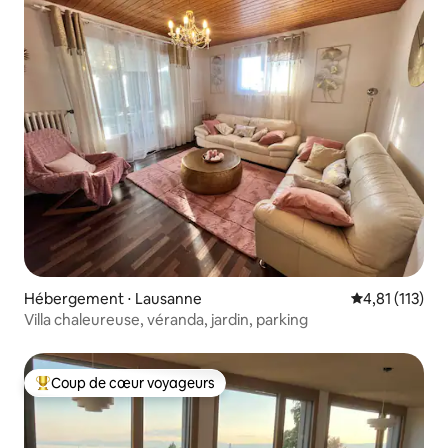
Hébergement ⋅ Lausanne
Évaluation mo
4,81 (113)
Villa chaleureuse, véranda, jardin, parking
Coup de cœur voyageurs
Coups de cœur voyageurs les plus appréciés