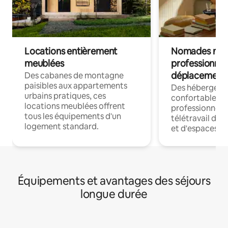
Locations entièrement
Nomades num
meublées
professionnel
déplacement
Des cabanes de montagne
paisibles aux appartements
Des hébergem
urbains pratiques, ces
confortables p
locations meublées offrent
professionnels
tous les équipements d'un
télétravail dis
logement standard.
et d'espaces de
Équipements et avantages des séjours
longue durée