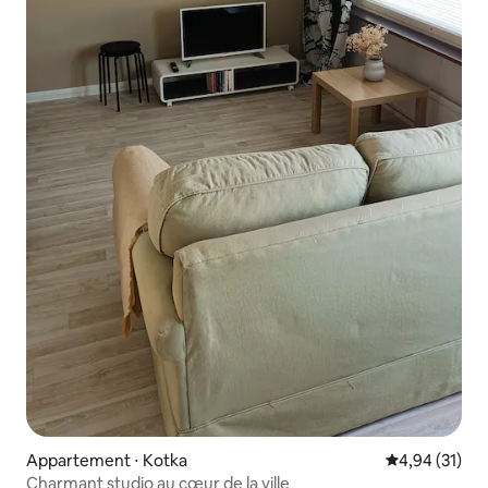
Appartement ⋅ Kotka
Évaluation mo
4,94 (31)
Charmant studio au cœur de la ville