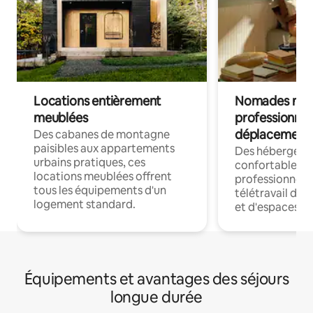
Locations entièrement
Nomades num
meublées
professionnel
déplacement
Des cabanes de montagne
paisibles aux appartements
Des hébergem
urbains pratiques, ces
confortables p
locations meublées offrent
professionnels
tous les équipements d'un
télétravail dis
logement standard.
et d'espaces de
Équipements et avantages des séjours
longue durée