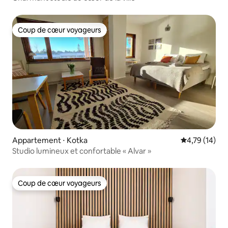
Coup de cœur voyageurs
Coup de cœur voyageurs
Appartement ⋅ Kotka
Évaluation mo
4,79 (14)
Studio lumineux et confortable « Alvar »
Coup de cœur voyageurs
Coup de cœur voyageurs