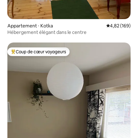
Appartement ⋅ Kotka
Évaluation moy
4,82 (169)
Hébergement élégant dans le centre
Coup de cœur voyageurs
Coups de cœur voyageurs les plus appréciés