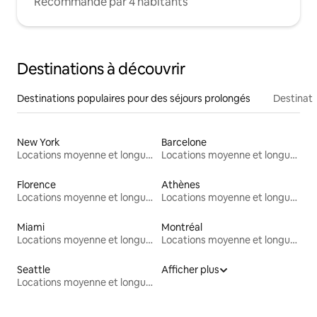
Recommandé par 4 habitants
Destinations à découvrir
Destinations populaires pour des séjours prolongés
Destinati
New York
Barcelone
Locations moyenne et longue durée
Locations moyenne et longue durée
Florence
Athènes
Locations moyenne et longue durée
Locations moyenne et longue durée
Miami
Montréal
Locations moyenne et longue durée
Locations moyenne et longue durée
Seattle
Afficher plus
Locations moyenne et longue durée