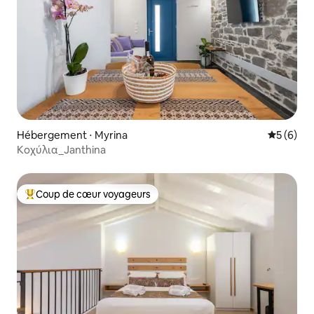
Hébergement ⋅ Myrina
Évaluatio
5 (6)
Κοχύλια_Janthina
Coup de cœur voyageurs
Coups de cœur voyageurs les plus appréciés