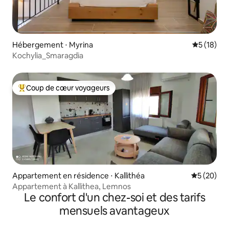
Hébergement ⋅ Myrina
Évaluation
5 (18)
Kochylia_Smaragdia
Coup de cœur voyageurs
Coups de cœur voyageurs les plus appréciés
Appartement en résidence ⋅ Kallithéa
Évaluation
5 (20)
Appartement à Kallithea, Lemnos
Le confort d'un chez-soi et des tarifs
mensuels avantageux