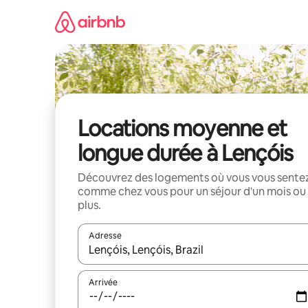
Aller
directement
au
contenu
Locations moyenne et
longue durée à Lençóis
Découvrez des logements où vous vous sente
comme chez vous pour un séjour d'un mois ou
plus.
Adresse
Lorsque les résultats s'affichent, utilisez les flèc
Arrivée