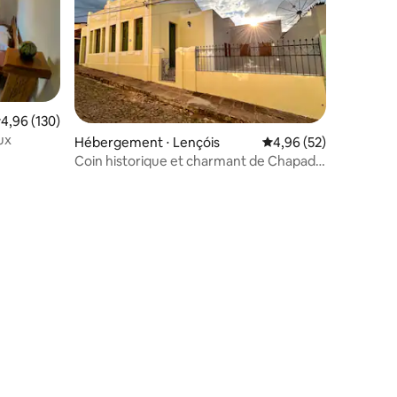
mmentaires : 5 sur 5
valuation moyenne sur la base de 130 commentaires : 4,96 sur 5
4,96 (130)
ux
Hébergement ⋅ Lençóis
Évaluation moyenne su
4,96 (52)
Coin historique et charmant de Chapada
Diamantina