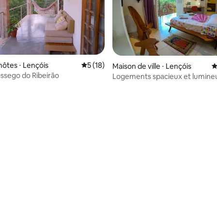
hôtes ⋅ Lençóis
Évaluation moyenne sur la base de 18 co
5 (18)
Maison de ville ⋅ Lençóis
É
ssego do Ribeirão
Logements spacieux et lumine