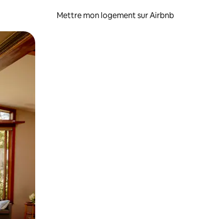
Mettre mon logement sur Airbnb
sant glisser.