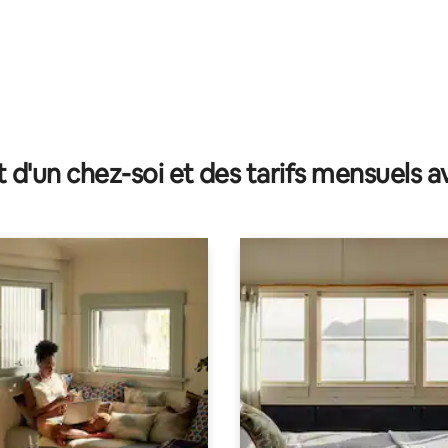
ur la base de 106 commentaires : 5 sur 5
t d'un chez-soi et des tarifs mensuels 