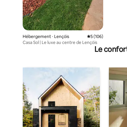
Hébergement ⋅ Lençóis
Évaluation moyenne s
5 (106)
Casa Sol | Le luxe au centre de Lençóis
Le confor