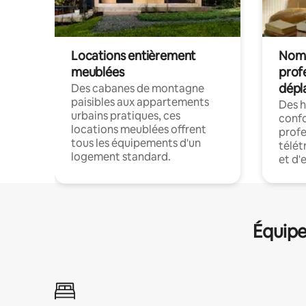
Locations entièrement
Noma
meublées
prof
dépl
Des cabanes de montagne
paisibles aux appartements
Des 
urbains pratiques, ces
confo
locations meublées offrent
profe
tous les équipements d'un
télét
logement standard.
et d'
Équipe