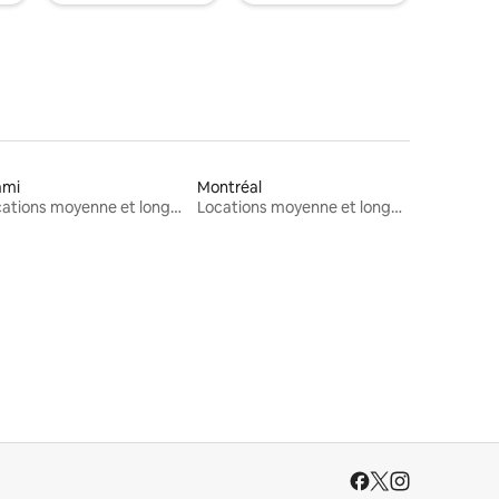
ami
Montréal
Locations moyenne et longue durée
Locations moyenne et longue durée