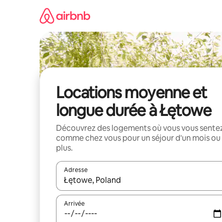
Aller
directement
au
contenu
Locations moyenne et
longue durée à Łętowe
Découvrez des logements où vous vous sente
comme chez vous pour un séjour d'un mois ou
plus.
Adresse
Lorsque les résultats s'affichent, utilisez les flèc
Arrivée