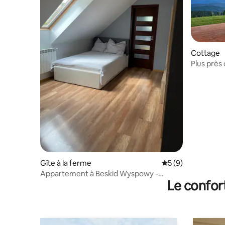
Cottage
Plus près 
extérieur
Gîte à la ferme
Évaluation moyenn
5 (9)
Appartement à Beskid Wyspowy -
Le confor
Jurków