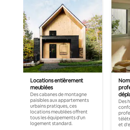
Locations entièrement
Noma
meublées
prof
dépl
Des cabanes de montagne
paisibles aux appartements
Des 
urbains pratiques, ces
confo
locations meublées offrent
profe
tous les équipements d'un
télét
logement standard.
et d'