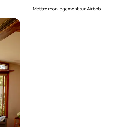
Mettre mon logement sur Airbnb
sant glisser.