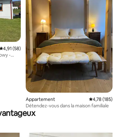
mentaires : 5 sur 5
Évaluation moyenne sur la base de 58 commentaires : 4,91 sur 5
4,91 (58)
owy -
Appartement
Évaluation moyenne sur
4,78 (185)
Détendez-vous dans la maison familiale
avantageux