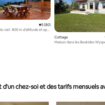
Évaluation moyenne sur la base de 80 com
5 (80)
du ciel : 800 m d'altitude et spa
Cottage
Maison dans les Beskides Wysp
Jurków
e sur la base de 9 commentaires : 5 sur 5
t d'un chez-soi et des tarifs mensuels 