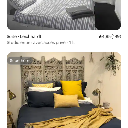
Suite ⋅ Leichhardt
Évaluation moy
4,85 (199)
Studio entier avec accès privé - 1 lit
Superhôte
Superhôte