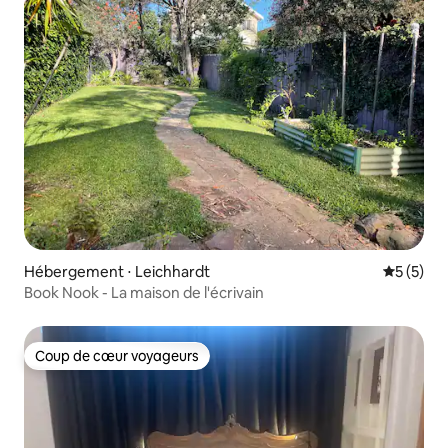
Hébergement ⋅ Leichhardt
Évaluatio
5 (5)
Book Nook - La maison de l'écrivain
Coup de cœur voyageurs
Coup de cœur voyageurs