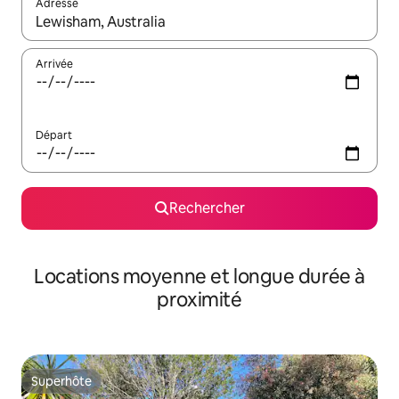
Adresse
Lorsque les résultats s'affichent, utilisez les flèches vers le hau
Arrivée
Départ
Rechercher
Locations moyenne et longue durée à
proximité
Superhôte
Superhôte