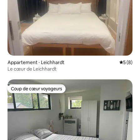
Appartement ⋅ Leichhardt
Évaluatio
5 (8)
Le cœur de Leichhardt
Coup de cœur voyageurs
Coup de cœur voyageurs