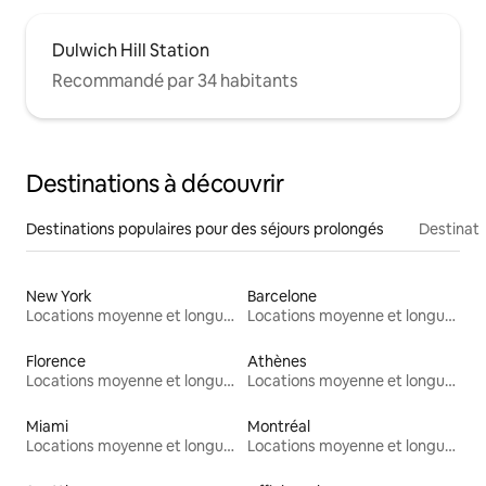
Dulwich Hill Station
Recommandé par 34 habitants
Destinations à découvrir
Destinations populaires pour des séjours prolongés
Destinati
New York
Barcelone
Locations moyenne et longue durée
Locations moyenne et longue durée
Florence
Athènes
Locations moyenne et longue durée
Locations moyenne et longue durée
Miami
Montréal
Locations moyenne et longue durée
Locations moyenne et longue durée