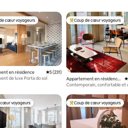
de cœur voyageurs
Coup de cœur voyageurs
 cœur voyageurs les plus appréciés
Coups de cœur voyageurs les p
la base de 109 commentaires : 4,96 sur 5
ent en résidence
Évaluation moyenne sur la base de 231 co
5 (231)
nt de luxe Porta do sol
Appartement en résidence
É
⋅ Porto
Contemporain, confortable et 
(Porto) 1 CHAMBRE
 cœur voyageurs
Coup de cœur voyageurs
 cœur voyageurs
Coups de cœur voyageurs les p