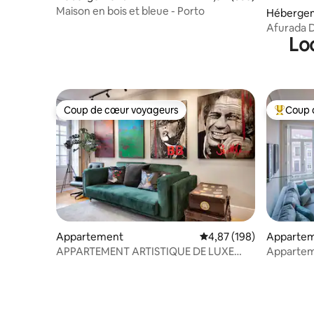
Maison en bois et bleue - Porto
Héberge
Afurada 
Lo
Coup de cœur voyageurs
Coup 
Coup de cœur voyageurs
Coups de
Appartement
Évaluation moyenne sur 
4,87 (198)
Apparte
APPARTEMENT ARTISTIQUE DE LUXE
Apparteme
APPARTEMENT | PORTO
Emplaceme