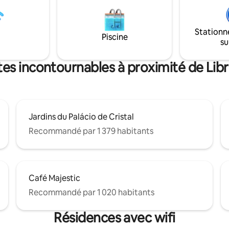
 patrimoine mondial de
ascenseur à partir du 1er étage.
et du pont D. Luis. Les stations
de bain en marbre dispose d'u
train de São Bento sont à
à effet pluie et d'un bidet. La base idéale
Stationn
à pied et la tour des Clercs et la
pour 1 à 2 personnes qui cherc
Piscine
su
Lello sont à 5 minutes à pied.
profiter du meilleur de Porto.
tes incontournables à proximité de Libra
Jardins du Palácio de Cristal
Recommandé par 1 379 habitants
Café Majestic
Recommandé par 1 020 habitants
Résidences avec wifi