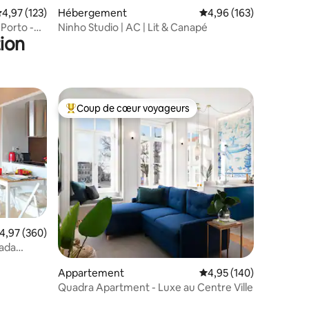
ntaires : 4,89 sur 5
valuation moyenne sur la base de 123 commentaires : 4,97 sur 5
4,97 (123)
Hébergement
Évaluation moyenne sur
4,96 (163)
 Porto -
Ninho Studio | AC | Lit & Canapé
ion
Coup de cœur voyageurs
lus appréciés
Coups de cœur voyageurs les plus appréciés
ntaires : 4,98 sur 5
valuation moyenne sur la base de 360 commentaires : 4,97 sur 5
4,97 (360)
Appartement
Évaluation moyenne sur
4,95 (140)
Quadra Apartment - Luxe au Centre Ville