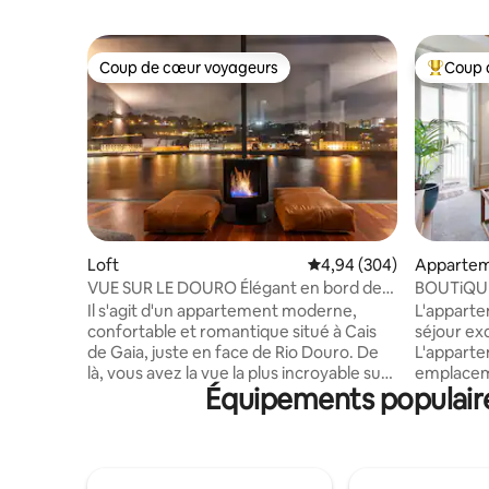
Coup de cœur voyageurs
Coup 
Coup de cœur voyageurs
Coups de
Loft
Évaluation moyenne sur 
4,94 (304)
Apparte
VUE SUR LE DOURO Élégant en bord de
BOUTiQUE
rivière
centre hi
Il s'agit d'un appartement moderne,
L'appart
confortable et romantique situé à Cais
séjour exq
de Gaia, juste en face de Rio Douro. De
L'apparte
là, vous avez la vue la plus incroyable sur
emplaceme
Équipements populaires
Porto et son quartier historique de
du centre
Ribeira. Détendez-vous tout simplement
à 1 min de
après votre excursion quotidienne en
l'une des 
buvant un verre de vin, fermez la
pittoresques de
cheminée et profitez de cette vue qui
pied du m