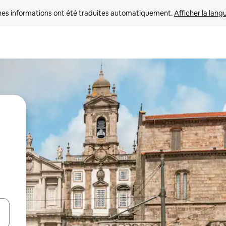
nes informations ont été traduites automatiquement. 
Afficher la lang
hes vers le haut et vers le bas pour les parcourir ou en appuyant et en fai