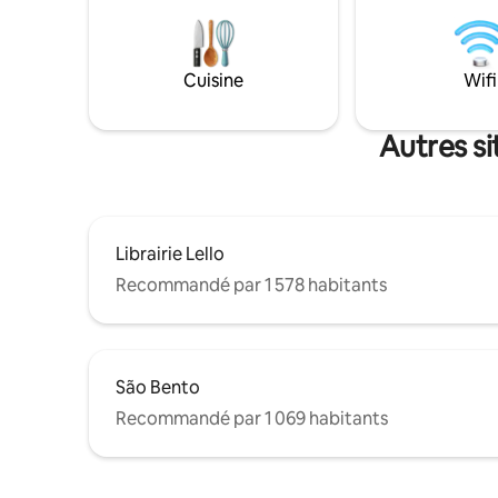
vous coupera le souffle! Être accueilli à
classé au
My Douro View vous offrira une
l'UNESCO, 
expérience unique dans la ville tout en
de métro/
ayant tout le confort nécessaire pour
2 minutes 
Cuisine
Wifi
passer des jours inoubliables et relaxants.
librairie 
Autres si
Librairie Lello
Recommandé par 1 578 habitants
São Bento
Recommandé par 1 069 habitants