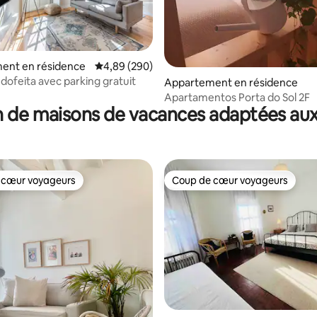
 la base de 451 commentaires : 4,95 sur 5
ent en résidence
Évaluation moyenne sur la base de 290 commen
4,89 (290)
dofeita avec parking gratuit
Appartement en résidence
Apartamentos Porta do Sol 2F
 de maisons de vacances adaptées aux
 cœur voyageurs
Coup de cœur voyageurs
 cœur voyageurs
Coup de cœur voyageurs