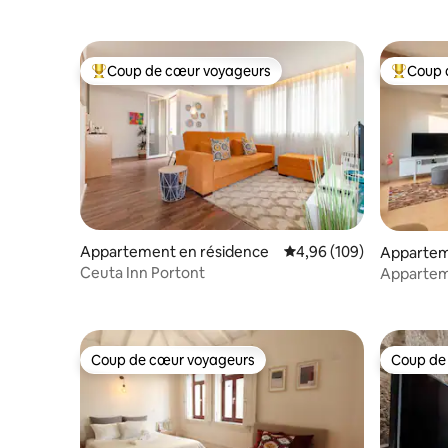
Coup de cœur voyageurs
Coup 
Coups de cœur voyageurs les plus appréciés
Coups de
Appartement en résidence
Évaluation moyenne sur 
4,96 (109)
Appartem
Ceuta Inn Portont
Apparteme
Coup de cœur voyageurs
Coup de
Coup de cœur voyageurs
Coup de