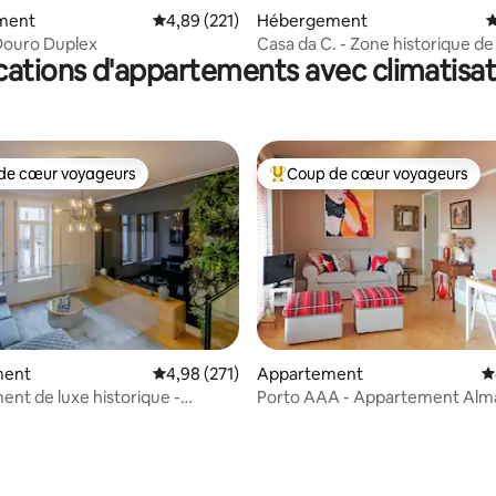
ment
Évaluation moyenne sur la base de 221 comme
4,89 (221)
Hébergement
É
Douro Duplex
Casa da C. - Zone historique de
cations d'appartements avec climatisat
Parking
de cœur voyageurs
Coup de cœur voyageurs
 cœur voyageurs les plus appréciés
Coups de cœur voyageurs les p
la base de 198 commentaires : 4,87 sur 5
ment
Évaluation moyenne sur la base de 271 comme
4,98 (271)
Appartement
É
nt de luxe historique -
Porto AAA - Appartement Almada
nt privilégié
Aliados