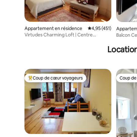
Appartement en résidence
Évaluation moyenne sur
4,95 (451)
Appartem
Virtudes Charming Loft | Centre
Balcon Ce
historique de Porto
Location
Coup de cœur voyageurs
Coup de
Coups de cœur voyageurs les plus appréciés
Coup de