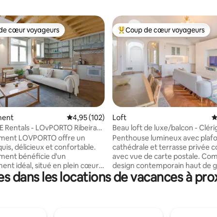
de cœur voyageurs
Coup de cœur voyageurs
 cœur voyageurs les plus appréciés
Coups de cœur voyageurs les p
la base de 304 commentaires : 4,94 sur 5
ment
Évaluation moyenne sur la base de 102 comme
4,95 (102)
Loft
É
 Rentals - LOvPORTO Ribeira
Beau loft de luxe/balcon - Clér
storique
climatisation 4D
ement LOVPORTO offre un
Penthouse lumineux avec plaf
uis, délicieux et confortable.
cathédrale et terrasse privée 
ment bénéficie d'un
avec vue de carte postale. Co
nt idéal, situé en plein cœur
design contemporain haut de
 dans les locations de vacances à proxi
 historique, dans une petite rue
des touches de confort (climati
 la rue piétonne Rua das Flores,
dispose d'un lustre Murano vin
rues les plus historiques et
meubles design, de plats Vista 
 Porto. À 8 minutes à
Ce bâtiment patrimonial dispo
agnifique quartier de Ribeira,
fenêtres et de portes antibruit 