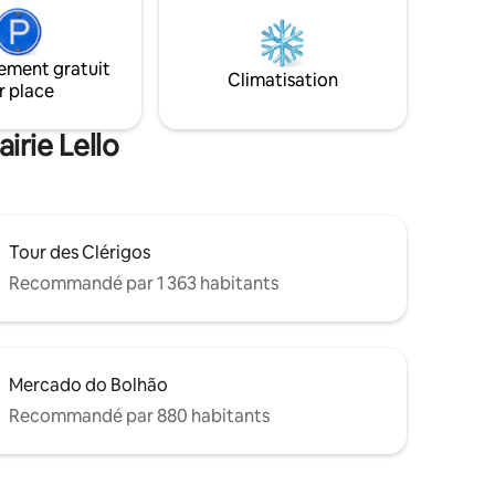
 La salle
il y a aussi des meubles
ne douche
somptueusement créés, une cuisine
avec des comptoirs en marbre blanc, des
ement gratuit
hent à
planchers en bois poli et une œuvre d'art
Climatisation
r place
en nacre bordée de délicats tissus.
irie Lello
Tour des Clérigos
Recommandé par 1 363 habitants
Mercado do Bolhão
Recommandé par 880 habitants