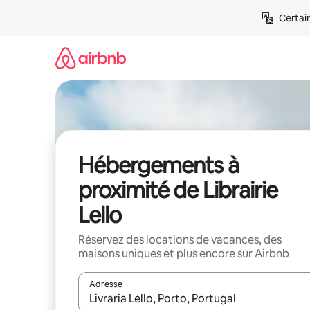
Aller
Certai
directement
au
contenu
Hébergements à
proximité de Librairie
Lello
Réservez des locations de vacances, des
maisons uniques et plus encore sur Airbnb
Adresse
Lorsque les résultats s'affichent, utilisez les flèc