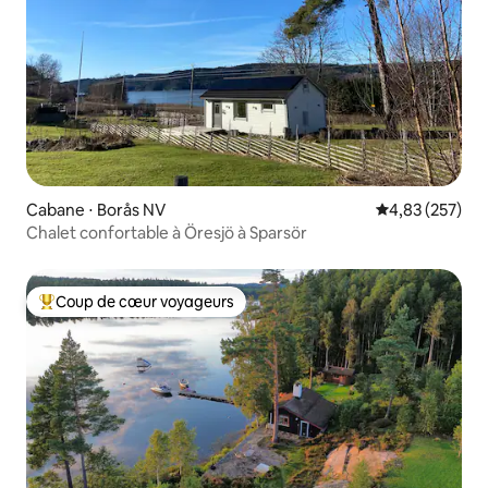
Cabane ⋅ Borås NV
Évaluation moy
4,83 (257)
Chalet confortable à Öresjö à Sparsör
Coup de cœur voyageurs
Coups de cœur voyageurs les plus appréciés