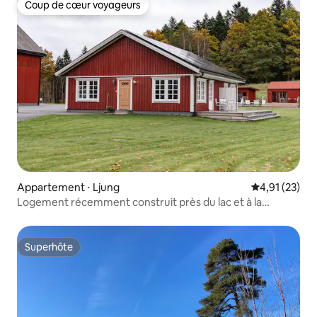
Coup de cœur voyageurs
Coup de cœur voyageurs
Appartement ⋅ Ljung
Évaluation mo
4,91 (23)
Logement récemment construit près du lac et à la
campagne
Superhôte
Superhôte