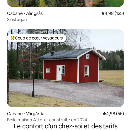
Cabane ⋅ Alingsås
Évaluation moy
4,98 (125)
Sjöstugan
Coup de cœur voyageurs
Coups de cœur voyageurs les plus appréciés
Cabane ⋅ Vårgårda
Évaluation mo
4,98 (56)
Belle maison Attefall construite en 2024.
Le confort d'un chez-soi et des tarifs