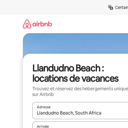
Aller
Certai
directement
au
contenu
Llandudno Beach :
locations de vacances
Trouvez et réservez des hébergements uniqu
sur Airbnb
Adresse
Lorsque les résultats s'affichent, utilisez les flèc
Arrivée