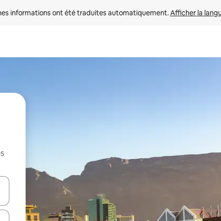
nes informations ont été traduites automatiquement. 
Afficher la lang
es
hes vers le haut et vers le bas pour les parcourir ou en appuyant et en fai