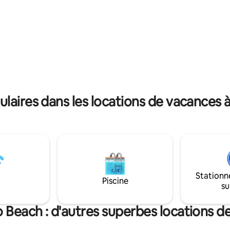
avec un lit king size, 2 autres lit
isolé ; nous avons
Le Flatlet dispose d'une connex
cabanes et nous avons des
non plafonnée et d'une connex
 de séjours gratuits
numérique numérique complèt
ublications sur les réseaux
DÉLESTAGE ICI car nous avons
ciaux Veuillez lire l'annonce complète
l'énergie solaire ! !
aires dans les locations de vacances
Stationn
Piscine
su
 Beach : d'autres superbes locations d