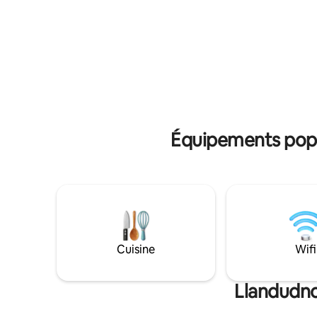
dans un jardin indigène privé
pour le délestage Pas 
surplombant la plage de Llandudno. Le
d'autres 
chalet a été construit avec amour et une
animaux sur place Pas
attention exceptionnelle aux détails,
pour les p
notamment des sols en pierre, des
so
plafonds à poutres hautes, des
luminaires anciens, des ferronneries
françaises et des volets en bois. Il
comprend une chambre double avec
portes françaises donnant sur un patio
Équipements popul
privé en gravier avec vue sur la mer et la
montagne et une table de petit-
déjeuner ombragée par de grands
proteas, une salle de bain avec baignoire
et douche carrelée en travertin (avec
vue sur la montagne !), un salon avec
kitchenette et un patio couvert « pour le
coucher du soleil » avec vue magnifique
Cuisine
Wifi
sur la mer. Le salon et la kitchenette sont
entièrement équipés avec TV,
réfrigérateur, micro-ondes à convection,
Llandudno
plaques chauffantes, lave-linge, lave-
vaisselle, bouilloire, grille-pain, machine à
café, etc. Il y a une table en pierre et des