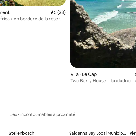
ment
Évaluation moyenne sur la base de 28 co
5 (28)
r la base de 88 commentaires : 4,74 sur 5
frica » en bordure de la réserve
avec vue !
Villa ⋅ Le Cap
Two Berry House, Llandudno –
maison de plage parfaite
Lieux incontournables à proximité
Stellenbosch
Saldanha Bay Local Municipality
Ple