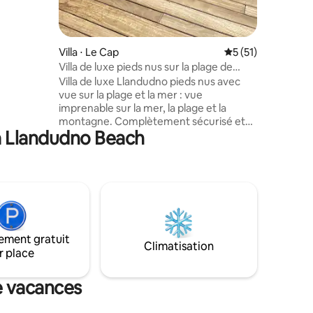
s simples.
ion Wi-Fi
ion
e. Pas DE
Villa ⋅ Le Cap
Évaluation moyenne
5 (51)
 de
Villa de luxe pieds nus sur la plage de
Llandudno
Villa de luxe Llandudno pieds nus avec
vue sur la plage et la mer : vue
imprenable sur la mer, la plage et la
montagne. Complètement sécurisé et
 à Llandudno Beach
sûr dans le quartier sans crime de
Llandudno. Sensation de chalet de plage
de luxe privé, serein, en bois et en verre.
Détendez-vous et enlevez vos
chaussures dans notre magnifique
maison. À 3 minutes à pied de la belle
plage de Llandudno. 3 chambres, toutes
avec balcon et salle de bain. Vie
ement gratuit
intérieure et extérieure. Terrasse de
Climatisation
r place
piscine avec vue magnifique. Wi-Fi
200 Mbps et plus.
e vacances