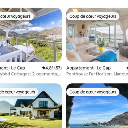
 cœur voyageurs
Coup de cœur voyageurs
 cœur voyageurs
Coup de cœur voyageurs
sur la base de 50 commentaires : 5 sur 5
ent ⋅ Le Cap
Évaluation moyenne sur la base de 57 comme
4,81 (57)
Appartement ⋅ Le Cap
bird Cottages | 2 logements,
Penthouse Far Horizon. Lland
ace de stationnement
de cœur voyageurs
Coup de cœur voyageurs
 cœur voyageurs les plus appréciés
Coup de cœur voyageurs