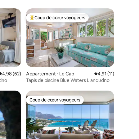
Coup de cœur voyageurs
Coups de cœur voyageurs les plus appréciés
ntaires : 4,81 sur 5
Évaluation moyenne sur la base de 62 commentaires : 4,98 sur 5
4,98 (62)
Appartement ⋅ Le Cap
Évaluation moyenne s
4,91 (11)
udno
Tapis de piscine Blue Waters Llandudno
Coup de cœur voyageurs
Coup de cœur voyageurs