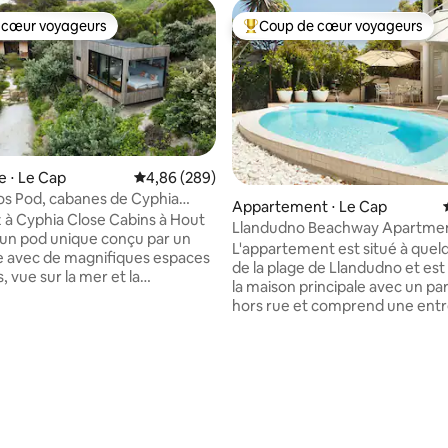
 cœur voyageurs
Coup de cœur voyageurs
 cœur voyageurs
Coups de cœur voyageurs les p
e ⋅ Le Cap
Évaluation moyenne sur la base de 289 commen
4,86 (289)
s Pod, cabanes de Cyphia
la base de 150 commentaires : 4,96 sur 5
Appartement ⋅ Le Cap
ut Bay
 à Cyphia Close Cabins à Hout
Llandudno Beachway Apartmen
 un pod unique conçu par un
quelques pas de la plage
L'appartement est situé à quel
e avec de magnifiques espaces
de la plage de Llandudno et est
, vue sur la mer et la
la maison principale avec un pa
 entouré de plages, de dunes
hors rue et comprend une ent
 de montagnes et de fynbos,
séparée pour le jardin privé et 
stant proche de la ville et du
la piscine. L'hébergement com
grand salon et une kitchenette,
ng size, d'une salle de bain,
extérieur et une piscine à usage
, d'une cuisine, d'une terrasse
une salle de bain familiale ent
alle de bain extérieure au feu
partagée et des toilettes pour l
voyageurs. Deux chambres, do
/250 Mo vers le haut. Onduleur