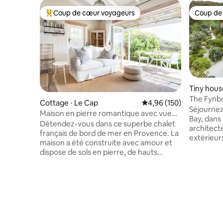
Coup de cœur voyageurs
Coup de
Coups de cœur voyageurs les plus appréciés
Coup de
Tiny hous
The Fynbo
Cottage ⋅ Le Cap
Évaluation moyenne sur 
4,96 (150)
Close, Ho
Séjournez
Maison en pierre romantique avec vue
Bay, dans
sur l'océan
Détendez-vous dans ce superbe chalet
architect
français de bord de mer en Provence. La
extérieurs
maison a été construite avec amour et
montagne,
dispose de sols en pierre, de hauts
de sable,
plafonds à poutres apparentes et de
tout en re
détails anciens pour une sensation à la
CBD Doté d'un ou plusieurs lits
fois luxueuse et charmante. Profitez de
jumeaux/ki
la vue sur la mer et les montagnes depuis
d'un salon
la piscine, le jardin luxuriant et le patio
et d'une s
privé menant au séjour. Magnifique
de bois Internet :500 Mo de
chalet en pierre français provençal situé
réduction