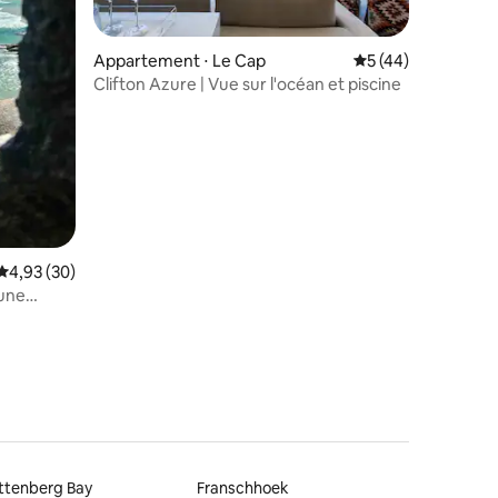
mmentaires : 5 sur 5
Appartement ⋅ Le Cap
Évaluation moyenne
5 (44)
Clifton Azure | Vue sur l'océan et piscine
Évaluation moyenne sur la base de 30 commentaires : 4,93 sur 5
4,93 (30)
 une
ttenberg Bay
Franschhoek