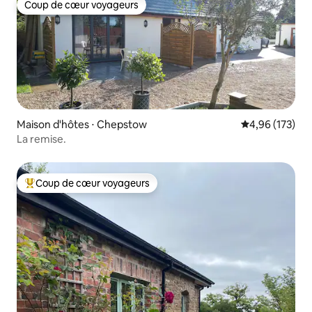
Coup de cœur voyageurs
Coup de cœur voyageurs
Maison d'hôtes ⋅ Chepstow
Évaluation moy
4,96 (173)
La remise.
Coup de cœur voyageurs
Coups de cœur voyageurs les plus appréciés