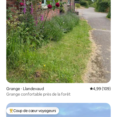
Grange ⋅ Llandevaud
Évaluation moy
4,99 (109)
Grange confortable près de la forêt
Coup de cœur voyageurs
Coups de cœur voyageurs les plus appréciés