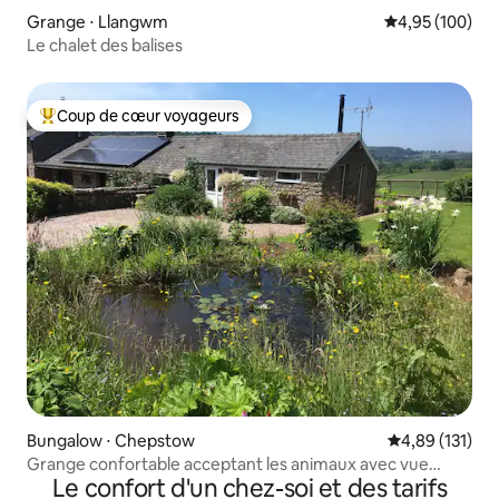
Grange ⋅ Llangwm
Évaluation moy
4,95 (100)
Le chalet des balises
Coup de cœur voyageurs
Coups de cœur voyageurs les plus appréciés
Bungalow ⋅ Chepstow
Évaluation moy
4,89 (131)
Grange confortable acceptant les animaux avec vue
Le confort d'un chez-soi et des tarifs
fabuleuse