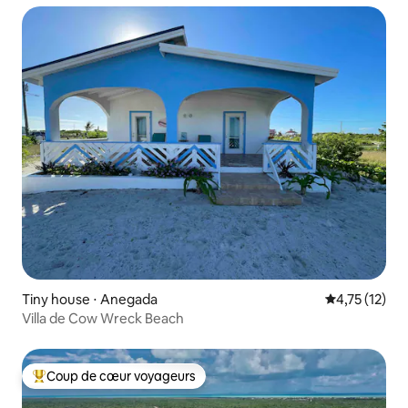
Tiny house ⋅ Anegada
Évaluation mo
4,75 (12)
Villa de Cow Wreck Beach
Coup de cœur voyageurs
Coups de cœur voyageurs les plus appréciés