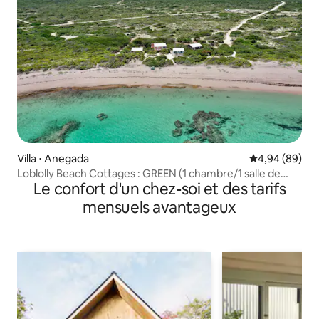
Villa ⋅ Anegada
Évaluation mo
4,94 (89)
Loblolly Beach Cottages : GREEN (1 chambre/1 salle de
Le confort d'un chez-soi et des tarifs
bain)
mensuels avantageux