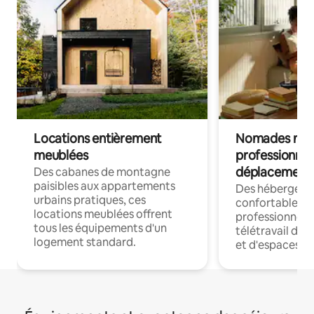
Locations entièrement
Nomades num
meublées
professionnel
déplacement
Des cabanes de montagne
paisibles aux appartements
Des hébergem
urbains pratiques, ces
confortables p
locations meublées offrent
professionnels
tous les équipements d'un
télétravail dis
logement standard.
et d'espaces de