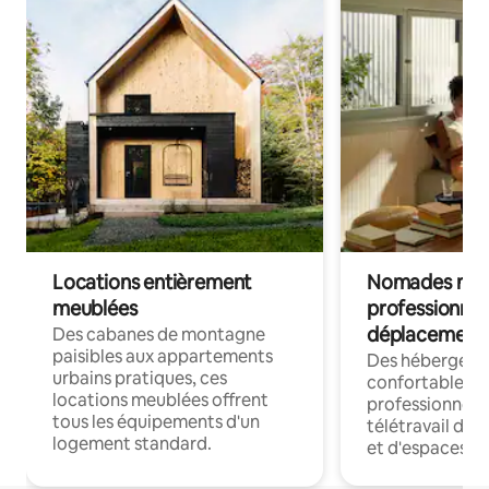
Locations entièrement
Nomades num
meublées
professionnel
déplacement
Des cabanes de montagne
paisibles aux appartements
Des hébergem
urbains pratiques, ces
confortables p
locations meublées offrent
professionnels
tous les équipements d'un
télétravail dis
logement standard.
et d'espaces de