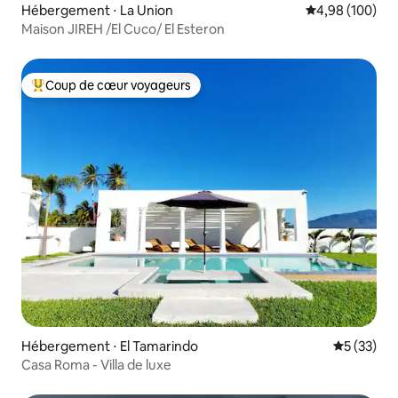
Hébergement ⋅ La Union
Évaluation moy
4,98 (100)
Maison JIREH /El Cuco/ El Esteron
Coup de cœur voyageurs
Coups de cœur voyageurs les plus appréciés
Hébergement ⋅ El Tamarindo
Évaluation
5 (33)
Casa Roma - Villa de luxe