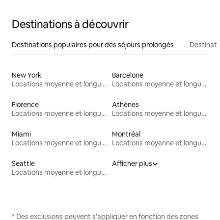
Destinations à découvrir
Destinations populaires pour des séjours prolongés
Destinati
New York
Barcelone
Locations moyenne et longue durée
Locations moyenne et longue durée
Florence
Athènes
Locations moyenne et longue durée
Locations moyenne et longue durée
Miami
Montréal
Locations moyenne et longue durée
Locations moyenne et longue durée
Seattle
Afficher plus
Locations moyenne et longue durée
* Des exclusions peuvent s'appliquer en fonction des zones