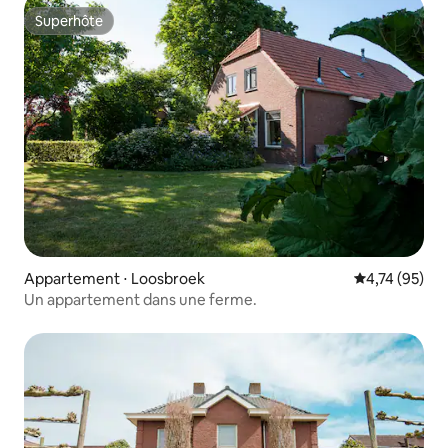
Superhôte
Superhôte
Appartement ⋅ Loosbroek
Évaluation mo
4,74 (95)
Un appartement dans une ferme.