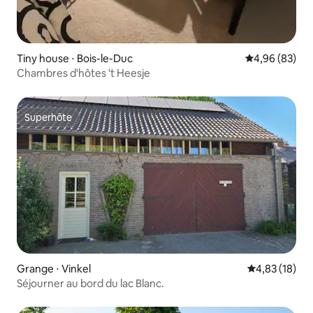
Tiny house ⋅ Bois-le-Duc
Évaluation mo
4,96 (83)
Chambres d'hôtes 't Heesje
Superhôte
Superhôte
Grange ⋅ Vinkel
Évaluation mo
4,83 (18)
Séjourner au bord du lac Blanc.