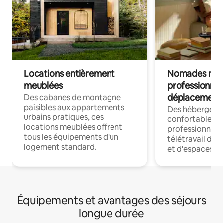
Locations entièrement
Nomades num
meublées
professionnel
déplacement
Des cabanes de montagne
paisibles aux appartements
Des hébergem
urbains pratiques, ces
confortables p
locations meublées offrent
professionnels
tous les équipements d'un
télétravail dis
logement standard.
et d'espaces de
Équipements et avantages des séjours
longue durée