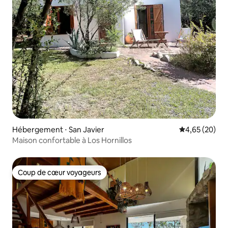
Hébergement ⋅ San Javier
Évaluation mo
4,65 (20)
Maison confortable à Los Hornillos
Coup de cœur voyageurs
Coup de cœur voyageurs