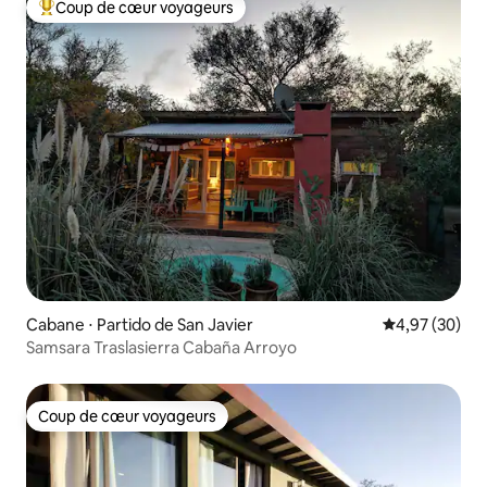
Coup de cœur voyageurs
Coups de cœur voyageurs les plus appréciés
Cabane ⋅ Partido de San Javier
Évaluation mo
4,97 (30)
Samsara Traslasierra Cabaña Arroyo
Coup de cœur voyageurs
Coup de cœur voyageurs