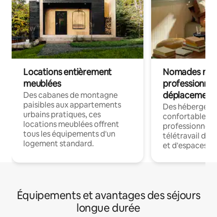
Locations entièrement
Nomades num
meublées
professionnel
déplacement
Des cabanes de montagne
paisibles aux appartements
Des hébergem
urbains pratiques, ces
confortables p
locations meublées offrent
professionnels
tous les équipements d'un
télétravail dis
logement standard.
et d'espaces de
Équipements et avantages des séjours
longue durée