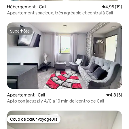
Hébergement ⋅ Cali
Évaluation mo
4,95 (19)
Appartement spacieux, très agréable et central à Cali
Superhôte
Superhôte
Appartement ⋅ Cali
Évaluation 
4,8 (5)
Apto con jacuzzi y A/C a 10 min del centro de Cali
Coup de cœur voyageurs
Coup de cœur voyageurs