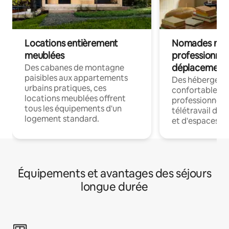
Locations entièrement
Nomades num
meublées
professionnel
déplacement
Des cabanes de montagne
paisibles aux appartements
Des hébergem
urbains pratiques, ces
confortables p
locations meublées offrent
professionnels
tous les équipements d'un
télétravail dis
logement standard.
et d'espaces de
Équipements et avantages des séjours
longue durée