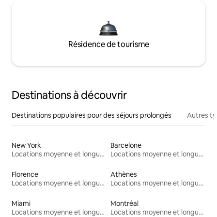
Résidence de tourisme
Destinations à découvrir
Destinations populaires pour des séjours prolongés
Autres t
New York
Barcelone
Locations moyenne et longue durée
Locations moyenne et longue durée
Florence
Athènes
Locations moyenne et longue durée
Locations moyenne et longue durée
Miami
Montréal
Locations moyenne et longue durée
Locations moyenne et longue durée