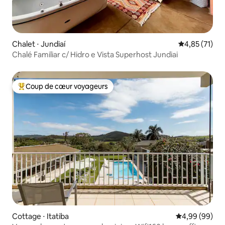
Chalet ⋅ Jundiaí
Évaluation mo
4,85 (71)
Chalé Familiar c/ Hidro e Vista Superhost Jundiai
Coup de cœur voyageurs
Coups de cœur voyageurs les plus appréciés
Cottage ⋅ Itatiba
Évaluation mo
4,99 (99)