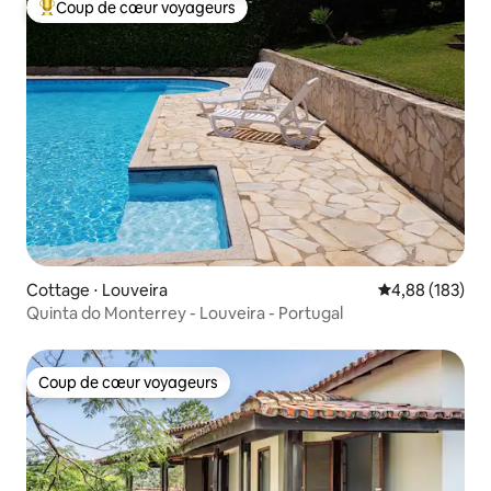
Coup de cœur voyageurs
Coups de cœur voyageurs les plus appréciés
Cottage ⋅ Louveira
Évaluation moy
4,88 (183)
Quinta do Monterrey - Louveira - Portugal
Coup de cœur voyageurs
Coup de cœur voyageurs