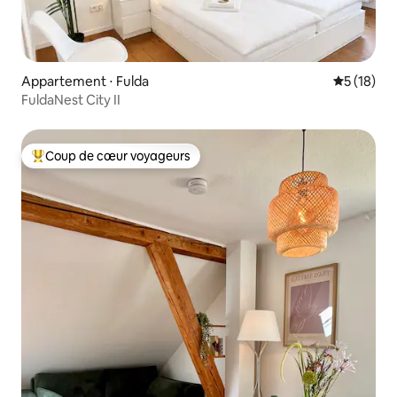
Appartement ⋅ Fulda
Évaluation
5 (18)
FuldaNest City II
Coup de cœur voyageurs
Coups de cœur voyageurs les plus appréciés