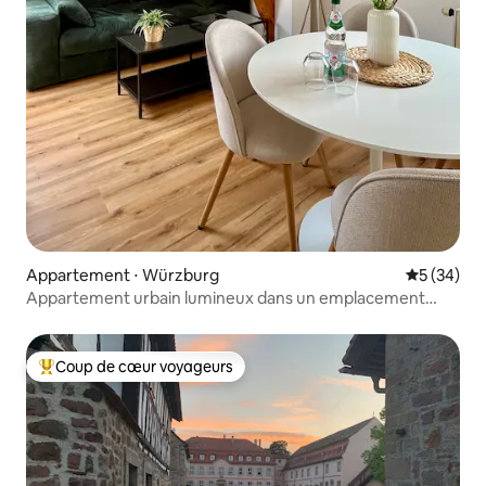
Appartement ⋅ Würzburg
Évaluation
5 (34)
Appartement urbain lumineux dans un emplacement
privilégié
Coup de cœur voyageurs
Coups de cœur voyageurs les plus appréciés