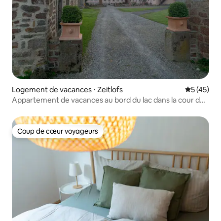
Logement de vacances ⋅ Zeitlofs
Évaluation
5 (45)
Appartement de vacances au bord du lac dans la cour du
château historique
Coup de cœur voyageurs
Coup de cœur voyageurs