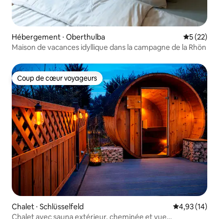
Hébergement ⋅ Oberthulba
Évaluation
5 (22)
Maison de vacances idyllique dans la campagne de la Rhön
Coup de cœur voyageurs
Coup de cœur voyageurs
Chalet ⋅ Schlüsselfeld
Évaluation mo
4,93 (14)
Chalet avec sauna extérieur, cheminée et vue