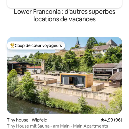
Lower Franconia : d'autres superbes
locations de vacances
Coup de cœur voyageurs
Coups de cœur voyageurs les plus appréciés
Tiny house ⋅ Wipfeld
Évaluation mo
4,99 (96)
Tiny House mit Sauna - am Main - Main Apartments