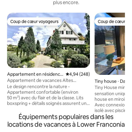
plus encore.
Coup de cœur voyageurs
Coup de cœur vo
Coup de cœur voyageurs
Coup de cœur vo
Appartement en résidence
Évaluation moyenne sur la base 
4,94 (248)
⋅ Sinntal
Appartement de vacances Altes
Tiny house ⋅ Da
Forstamt Sinntal - naturellement
Le design rencontre la nature -
Tiny House miroir 
adorable
Appartement confortable (environ
Parfum de sapin
sensation unique de
50 m²) avec du flair et de la classe. Lits
house en miroir au 
boxspring + détails soignés assurent un
Avec connexion à l
excellent « climat de bien-être » Entrée
isolé avec piscine
privée de plain-pied sur le jardin luxuriant
Équipements populaires dans les
13 m x 8 m. Découvrez des tinyhouses
avec terrasse / pergola + solarium Bain
d'un genre particu
locations de vacances à Lower Franconia
de nature, randonnée, pêche à la
Allemagne ! Au mili
mouche, chasse dans le village Belles