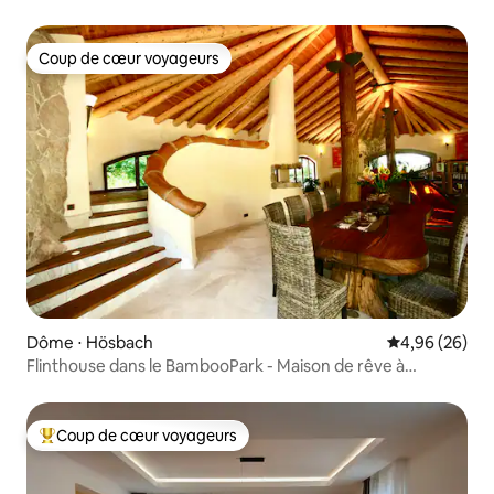
Coup de cœur voyageurs
Coup de cœur voyageurs
Dôme ⋅ Hösbach
Évaluation mo
4,96 (26)
Flinthouse dans le BambooPark - Maison de rêve à
Spessart -
Coup de cœur voyageurs
Coups de cœur voyageurs les plus appréciés