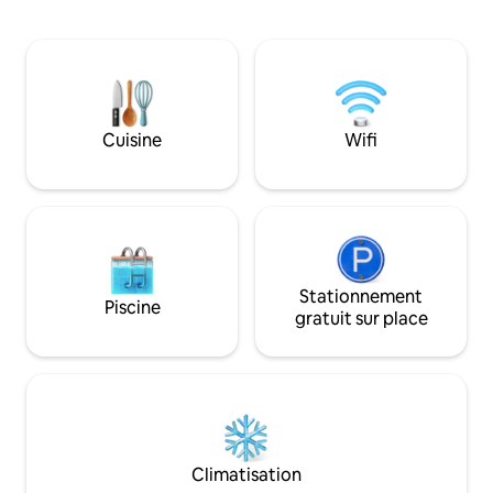
km du village le p
stations thermales et stations de ski
trouverez nos tiny
dans les environs Réseau de pistes
propre terrain, un
cyclables de qualité, par exemple piste
mètres carrés ave
cyclable Rhön-Expr.Bahn, piste cyclable
mobilier. À l'intérie
Rhön-Sinntal, R2 Fulda, Rhön, FFM +
coin salon avec de
Würzburg facilement accessibles.
douche et des toil
Cuisine
Wifi
Risque d'accident, par exemple pour les
télévision et un ré
enfants en bas âge au bord de l'étang ! 1
votre disposition.
animal de compagnie au choix.
Stationnement
Piscine
gratuit sur place
Climatisation