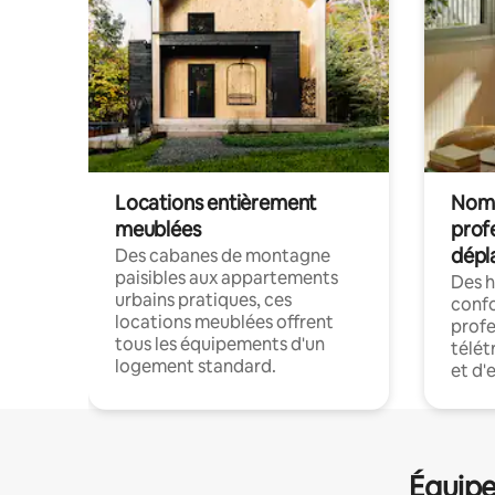
Locations entièrement
Noma
meublées
prof
dépl
Des cabanes de montagne
paisibles aux appartements
Des 
urbains pratiques, ces
confo
locations meublées offrent
profe
tous les équipements d'un
télét
logement standard.
et d'
Équipe