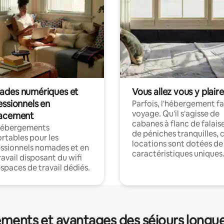
des numériques et
Vous allez vous y plaire
essionnels en
Parfois, l'hébergement fai
voyage. Qu'il s'agisse de
acement
cabanes à flanc de falais
hébergements
de péniches tranquilles, 
rtables pour les
locations sont dotées de
ssionnels nomades et en
caractéristiques uniques
ravail disposant du wifi
espaces de travail dédiés.
ments et avantages des séjours longu