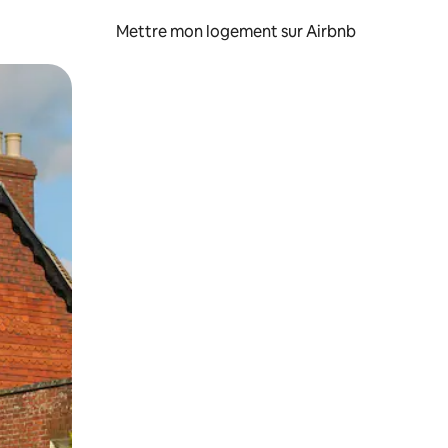
Mettre mon logement sur Airbnb
sant glisser.