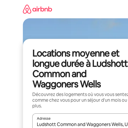
Aller
directement
au
contenu
Locations moyenne et
longue durée à Ludshott
Common and
Waggoners Wells
Découvrez des logements où vous vous sente
comme chez vous pour un séjour d'un mois ou
plus.
Adresse
Lorsque les résultats s'affichent, utilisez les flèc