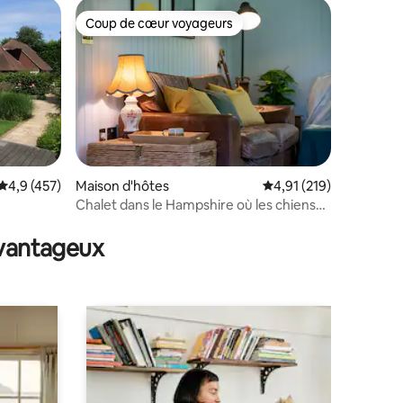
Coup de cœur voyageurs
lus appréciés
Coup de cœur voyageurs
Évaluation moyenne sur la base de 457 commentaires : 4,9 sur 5
4,9 (457)
Maison d'hôtes
Évaluation moyenne sur
4,91 (219)
Chalet dans le Hampshire où les chiens
ntaires : 4,95 sur 5
sont les bienvenus
avantageux