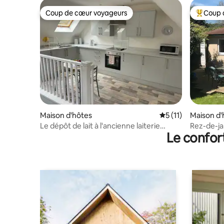
Coup de cœur voyageurs
Coup 
Coup de cœur voyageurs
Coups de
Maison d'hôtes
Évaluation moyenne
5 (11)
Maison d'
Le dépôt de lait à l'ancienne laiterie
Rez-de-ja
Le confor
d'Haslemere