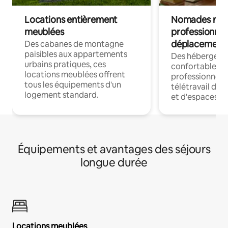
Locations entièrement
Nomades num
meublées
professionnel
déplacement
Des cabanes de montagne
paisibles aux appartements
Des hébergem
urbains pratiques, ces
confortables p
locations meublées offrent
professionnels
tous les équipements d'un
télétravail dis
logement standard.
et d'espaces de
Équipements et avantages des séjours
longue durée
Locations meublées