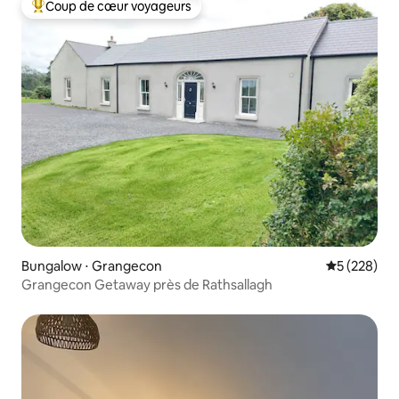
Coup de cœur voyageurs
Coups de cœur voyageurs les plus appréciés
Bungalow ⋅ Grangecon
Évaluation 
5 (228)
Grangecon Getaway près de Rathsallagh