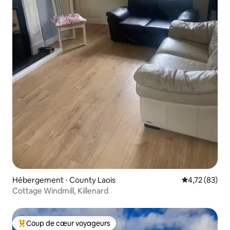
Hébergement ⋅ County Laois
Évaluation mo
4,72 (83)
Cottage Windmill, Killenard
Coup de cœur voyageurs
Coups de cœur voyageurs les plus appréciés