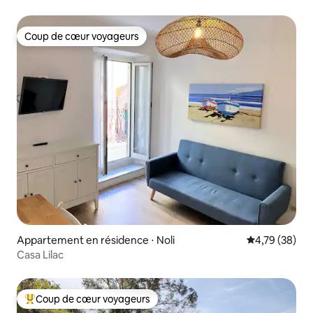
Coup de cœur voyageurs
Coup de cœur voyageurs
Appartement en résidence ⋅ Noli
Évaluation mo
4,79 (38)
Casa Lilac
Coup de cœur voyageurs
Coups de cœur voyageurs les plus appréciés