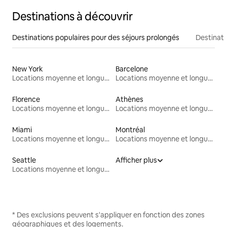
Destinations à découvrir
Destinations populaires pour des séjours prolongés
Destinati
New York
Barcelone
Locations moyenne et longue durée
Locations moyenne et longue durée
Florence
Athènes
Locations moyenne et longue durée
Locations moyenne et longue durée
Miami
Montréal
Locations moyenne et longue durée
Locations moyenne et longue durée
Seattle
Afficher plus
Locations moyenne et longue durée
* Des exclusions peuvent s'appliquer en fonction des zones
géographiques et des logements.