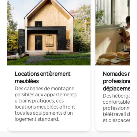
Locations entièrement
Nomades num
meublées
professionnel
déplacement
Des cabanes de montagne
paisibles aux appartements
Des hébergem
urbains pratiques, ces
confortables p
locations meublées offrent
professionnels
tous les équipements d'un
télétravail dis
logement standard.
et d'espaces de