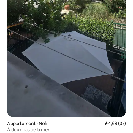
Appartement ⋅ Noli
Évaluation mo
4,68 (37)
À deux pas de la mer