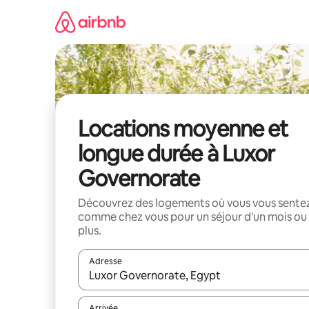
Aller
directement
au
contenu
Locations moyenne et
longue durée à Luxor
Governorate
Découvrez des logements où vous vous sente
comme chez vous pour un séjour d'un mois ou
plus.
Adresse
Lorsque les résultats s'affichent, utilisez les flèc
Arrivée