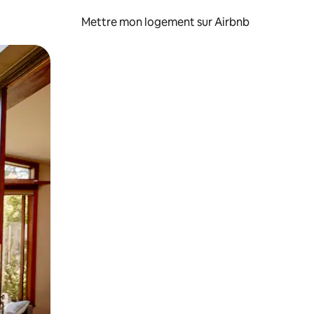
Mettre mon logement sur Airbnb
sant glisser.