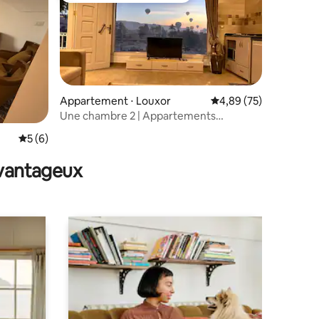
Appartement ⋅ Louxor
Évaluation moyenne su
4,89 (75)
Une chambre 2 | Appartements
taires : 4,88 sur 5
Amenhotep
Évaluation moyenne sur la base de 6 commentaires : 5 sur 5
5 (6)
avantageux