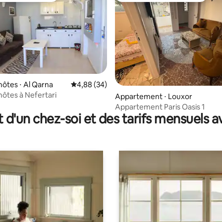
hôtes ⋅ Al Qarna
Évaluation moyenne sur la base de 34 commen
4,88 (34)
hôtes à Nefertari
 la base de 32 commentaires : 4,88 sur 5
Appartement ⋅ Louxor
Appartement Paris Oasis 1
t d'un chez-soi et des tarifs mensuels 