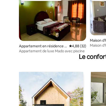
Maison d'
Maison d'
Appartement en résidence ⋅
Évaluation moyenne sur
4,88 (32)
Al Qarnah
Appartement de luxe Mado avec piscine
Le confor