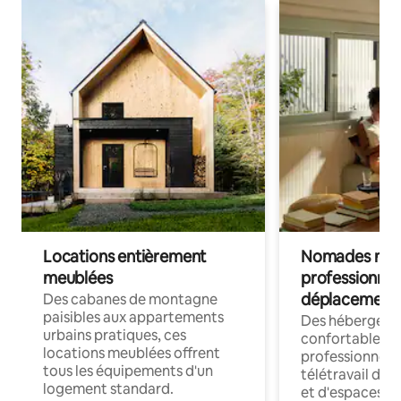
Locations entièrement
Nomades num
meublées
professionnel
déplacement
Des cabanes de montagne
paisibles aux appartements
Des hébergem
urbains pratiques, ces
confortables p
locations meublées offrent
professionnels
tous les équipements d'un
télétravail dis
logement standard.
et d'espaces de