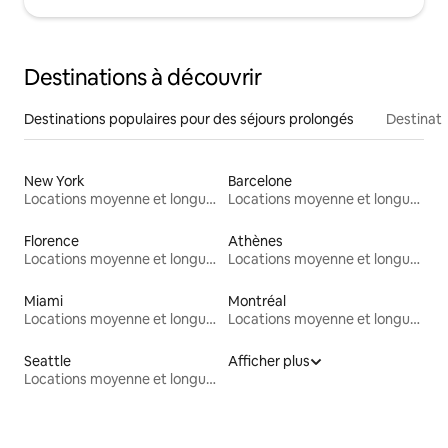
Destinations à découvrir
Destinations populaires pour des séjours prolongés
Destinati
New York
Barcelone
Locations moyenne et longue durée
Locations moyenne et longue durée
Florence
Athènes
Locations moyenne et longue durée
Locations moyenne et longue durée
Miami
Montréal
Locations moyenne et longue durée
Locations moyenne et longue durée
Seattle
Afficher plus
Locations moyenne et longue durée