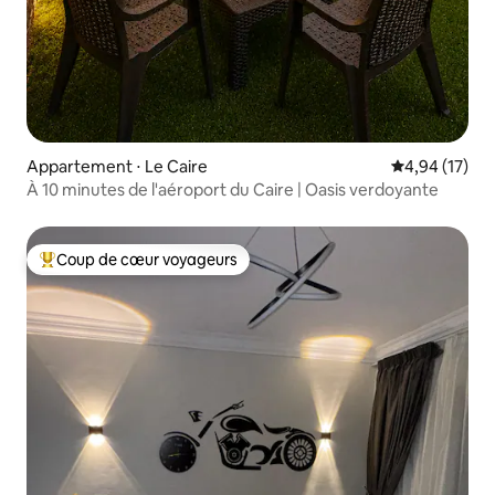
Appartement ⋅ Le Caire
Évaluation mo
4,94 (17)
À 10 minutes de l'aéroport du Caire | Oasis verdoyante
Coup de cœur voyageurs
Coups de cœur voyageurs les plus appréciés