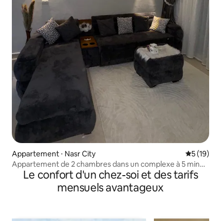
Appartement ⋅ Nasr City
Évaluation
5 (19)
Appartement de 2 chambres dans un complexe à 5 min
Le confort d'un chez-soi et des tarifs
de l'aéroport
mensuels avantageux