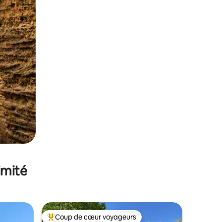
imité
Coup de cœur voyageurs
lus appréciés
Coups de cœur voyageurs les plus appréciés