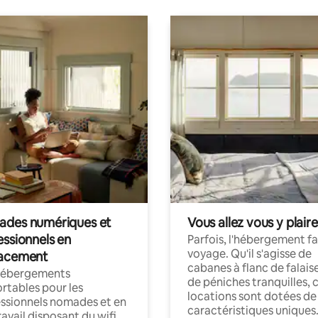
des numériques et
Vous allez vous y plaire
essionnels en
Parfois, l'hébergement fai
voyage. Qu'il s'agisse de
acement
cabanes à flanc de falais
hébergements
de péniches tranquilles, 
rtables pour les
locations sont dotées de
ssionnels nomades et en
caractéristiques uniques
ravail disposant du wifi