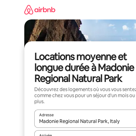
Aller
directement
au
contenu
Locations moyenne et
longue durée à Madonie
Regional Natural Park
Découvrez des logements où vous vous sente
comme chez vous pour un séjour d'un mois ou
plus.
Adresse
Lorsque les résultats s'affichent, utilisez les flèc
Arrivée