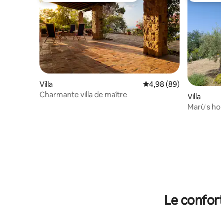
Villa
Évaluation moyenne sur
4,98 (89)
Charmante villa de maître
Villa
Marù's h
Le confor