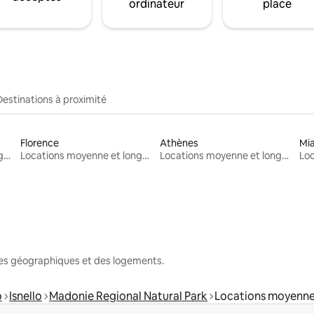
ordinateur
place
Destinations à proximité
Florence
Athènes
Mi
Locations moyenne et longue durée
Locations moyenne et longue durée
Locations moyenne et longue durée
nes géographiques et des logements.
o
Isnello
Madonie Regional Natural Park
Locations moyenne