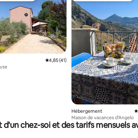
 la base de 89 commentaires : 4,98 sur 5
Évaluation moyenne sur la base de 41 comme
4,85 (41)
ouse
Hébergement
É
Maison de vacances d’Angelo
t d'un chez-soi et des tarifs mensuels 