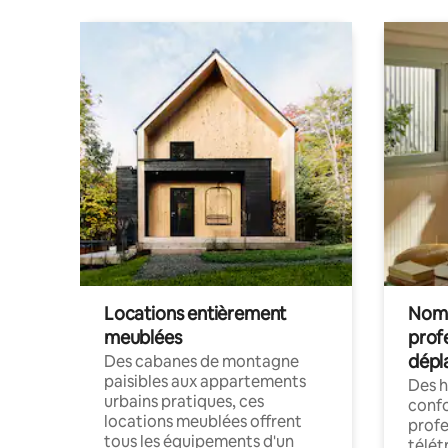
Locations entièrement
Noma
meublées
prof
dépl
Des cabanes de montagne
paisibles aux appartements
Des 
urbains pratiques, ces
confo
locations meublées offrent
profe
tous les équipements d'un
télét