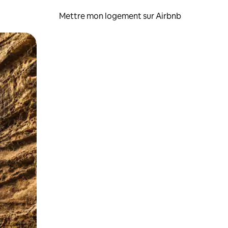
Mettre mon logement sur Airbnb
sant glisser.