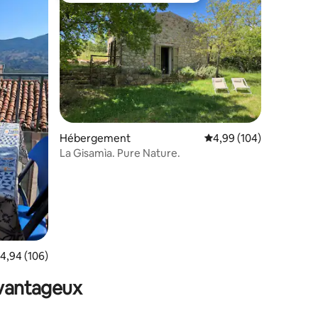
Hébergement
Évaluation moyenne sur
4,99 (104)
ntaires : 4,85 sur 5
La Gisamìa. Pure Nature.
valuation moyenne sur la base de 106 commentaires : 4,94 sur 5
4,94 (106)
avantageux