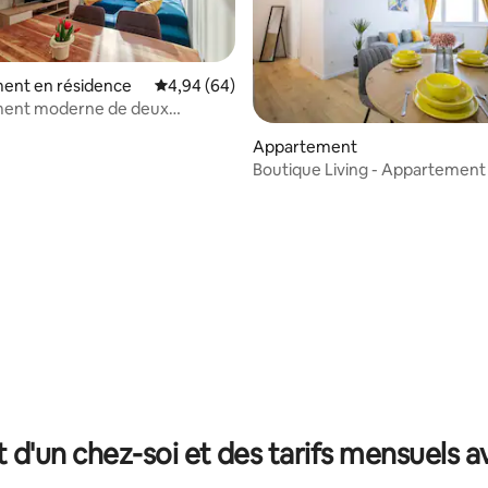
ent en résidence
Évaluation moyenne sur la base de 64 commen
4,94 (64)
ent moderne de deux
à KVP, Košice
Appartement
Boutique Living - Appartement
touches de jaune
e sur la base de 8 commentaires : 5 sur 5
t d'un chez-soi et des tarifs mensuels 