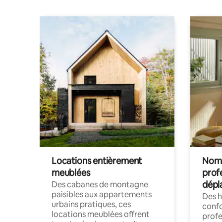
Locations entièrement
Noma
meublées
prof
dépl
Des cabanes de montagne
paisibles aux appartements
Des 
urbains pratiques, ces
confo
locations meublées offrent
profe