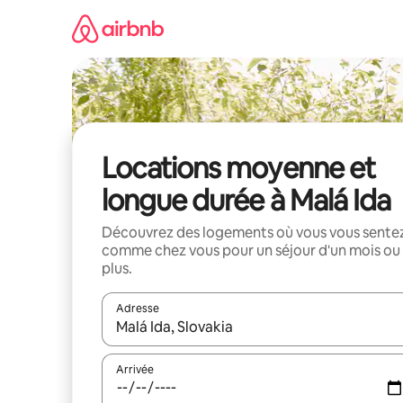
Aller
directement
au
contenu
Locations moyenne et
longue durée à Malá Ida
Découvrez des logements où vous vous sente
comme chez vous pour un séjour d'un mois ou
plus.
Adresse
Lorsque les résultats s'affichent, utilisez les flèc
Arrivée