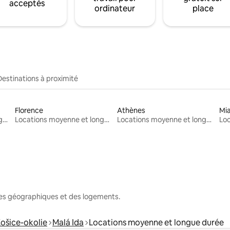
acceptés
ordinateur
place
Destinations à proximité
Florence
Athènes
Mi
Locations moyenne et longue durée
Locations moyenne et longue durée
Locations moyenne et longue durée
nes géographiques et des logements.
Košice-okolie
Malá Ida
Locations moyenne et longue durée