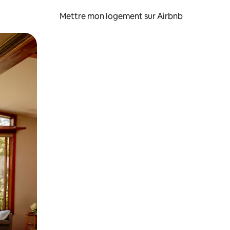
Mettre mon logement sur Airbnb
sant glisser.