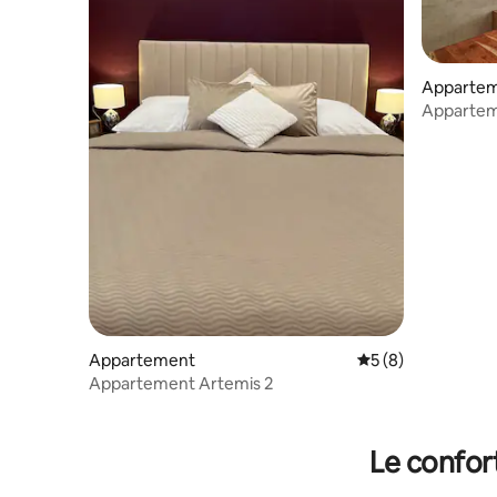
Appartem
Appartem
chambres 
Appartement
Évaluation moyenn
5 (8)
Appartement Artemis 2
Le confor