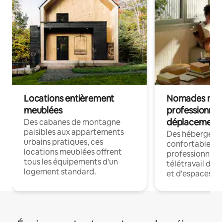
Locations entièrement
Nomades num
meublées
professionnel
déplacement
Des cabanes de montagne
paisibles aux appartements
Des hébergem
urbains pratiques, ces
confortables p
locations meublées offrent
professionnels
tous les équipements d'un
télétravail dis
logement standard.
et d'espaces de