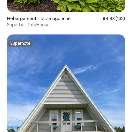
Hébergement ⋅ Tatamagouche
Évaluation moy
4,93 (132)
Superbe ! TataHouse !
Superhôte
Superhôte