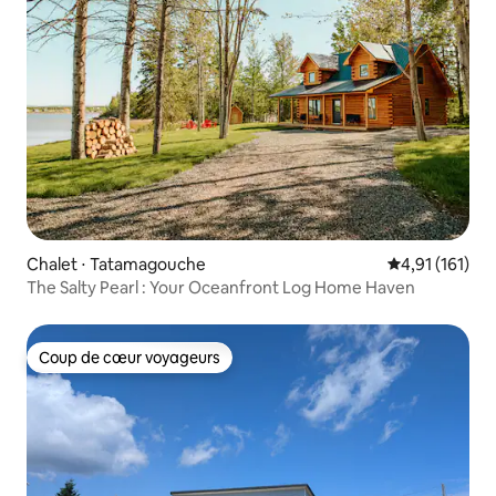
Chalet ⋅ Tatamagouche
Évaluation moy
4,91 (161)
The Salty Pearl : Your Oceanfront Log Home Haven
Coup de cœur voyageurs
Coup de cœur voyageurs