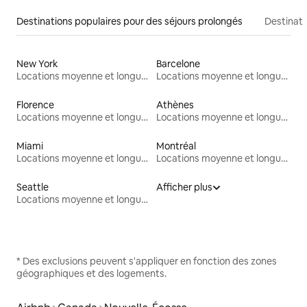
Destinations populaires pour des séjours prolongés
Destinati
New York
Barcelone
Locations moyenne et longue durée
Locations moyenne et longue durée
Florence
Athènes
Locations moyenne et longue durée
Locations moyenne et longue durée
Miami
Montréal
Locations moyenne et longue durée
Locations moyenne et longue durée
Seattle
Afficher plus
Locations moyenne et longue durée
* Des exclusions peuvent s'appliquer en fonction des zones
géographiques et des logements.