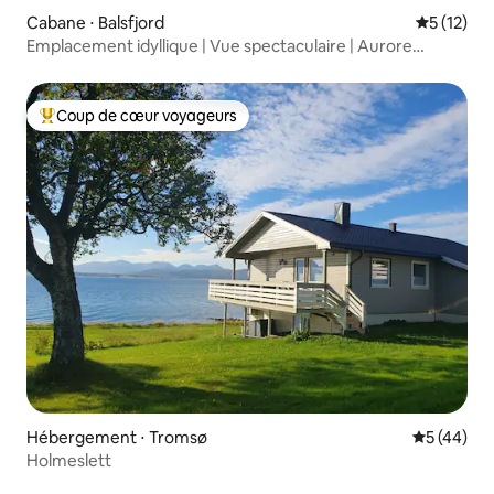
Cabane ⋅ Balsfjord
Évaluation
5 (12)
Emplacement idyllique | Vue spectaculaire | Aurore
boréale
Coup de cœur voyageurs
Coups de cœur voyageurs les plus appréciés
Hébergement ⋅ Tromsø
Évaluation
5 (44)
Holmeslett