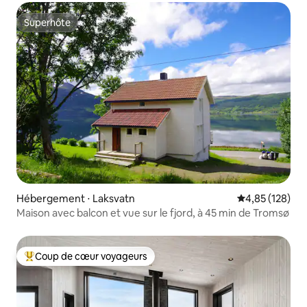
Superhôte
Superhôte
Hébergement ⋅ Laksvatn
Évaluation moy
4,85 (128)
Maison avec balcon et vue sur le fjord, à 45 min de Tromsø
Coup de cœur voyageurs
Coups de cœur voyageurs les plus appréciés