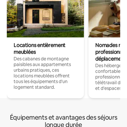
Locations entièrement
Nomades num
meublées
professionnel
déplacement
Des cabanes de montagne
paisibles aux appartements
Des hébergem
urbains pratiques, ces
confortables p
locations meublées offrent
professionnels
tous les équipements d'un
télétravail dis
logement standard.
et d'espaces de
Équipements et avantages des séjours
longue durée