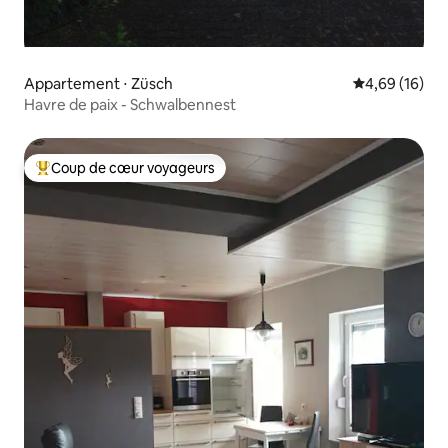
Appartement ⋅ Züsch
Évaluation mo
4,69 (16)
Havre de paix - Schwalbennest
Coup de cœur voyageurs
Coups de cœur voyageurs les plus appréciés