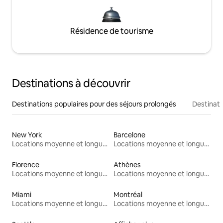
Résidence de tourisme
Destinations à découvrir
Destinations populaires pour des séjours prolongés
Destinati
New York
Barcelone
Locations moyenne et longue durée
Locations moyenne et longue durée
Florence
Athènes
Locations moyenne et longue durée
Locations moyenne et longue durée
Miami
Montréal
Locations moyenne et longue durée
Locations moyenne et longue durée