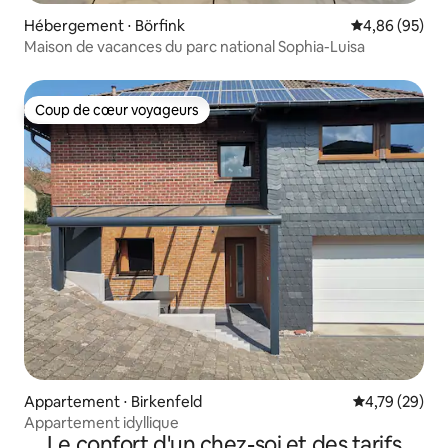
Hébergement ⋅ Börfink
Évaluation mo
4,86 (95)
Maison de vacances du parc national Sophia-Luisa
Coup de cœur voyageurs
Coup de cœur voyageurs
Appartement ⋅ Birkenfeld
Évaluation mo
4,79 (29)
Appartement idyllique
Le confort d'un chez-soi et des tarifs