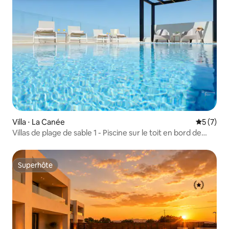
Villa ⋅ La Canée
Évaluatio
5 (7)
Villas de plage de sable 1 - Piscine sur le toit en bord de
mer avec vue sur la mer
Superhôte
Superhôte