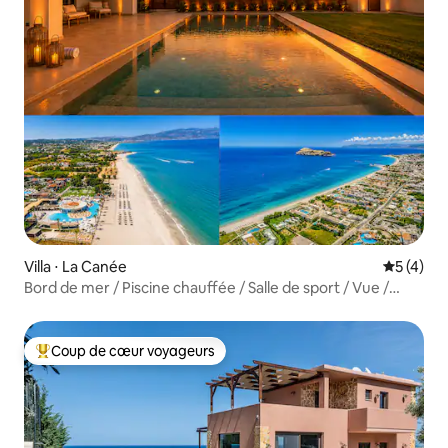
Villa ⋅ La Canée
Évaluatio
5 (4)
Bord de mer / Piscine chauffée / Salle de sport / Vue /
Flambant neuf
Coup de cœur voyageurs
Coups de cœur voyageurs les plus appréciés