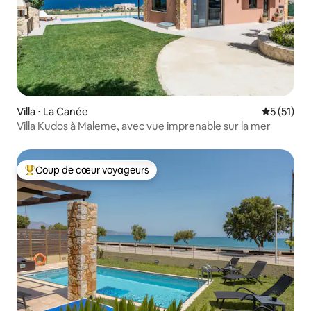
Villa ⋅ La Canée
Évaluation
5 (51)
Villa Kudos à Maleme, avec vue imprenable sur la mer
Coup de cœur voyageurs
Coups de cœur voyageurs les plus appréciés