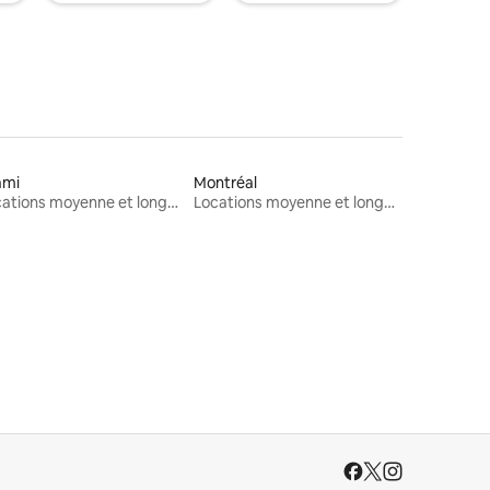
ami
Montréal
Locations moyenne et longue durée
Locations moyenne et longue durée