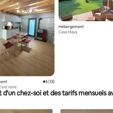
Hébergement
Casa Maya
 la base de 137 commentaires : 4,99 sur 5
ment
Évaluation moyenne sur la base de 13 co
5 (13)
'est vivre
t d'un chez-soi et des tarifs mensuels 