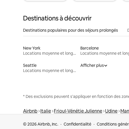
Destinations à découvrir
Destinations populaires pour des séjours prolongés
New York
Barcelone
Locations moyenne et longue durée
Seattle
Afficher plus
Locations moyenne et longue durée
* Des exclusions peuvent s'appliquer en fonction des zo
Airbnb
Italie
Frioul-Vénétie Julienne
Udine
Man
© 2026 Airbnb, Inc.
Confidentialité
Conditions génér