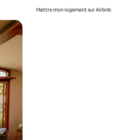
Mettre mon logement sur Airbnb
sant glisser.