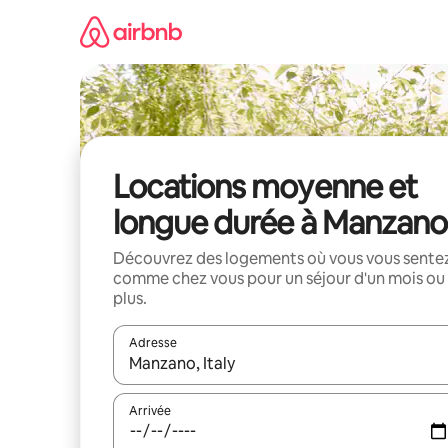
Aller
directement
au
contenu
Locations moyenne et
longue durée à Manzano
Découvrez des logements où vous vous sente
comme chez vous pour un séjour d'un mois ou
plus.
Adresse
Lorsque les résultats s'affichent, utilisez les flèc
Arrivée