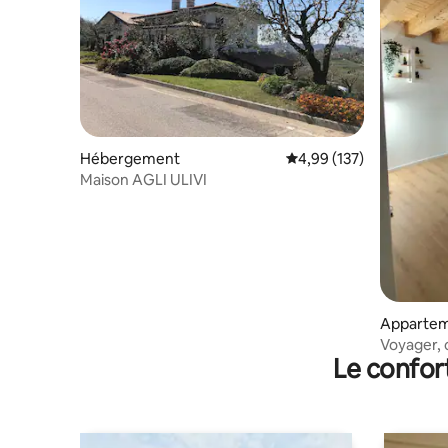
Hébergement
Évaluation moyenne sur
4,99 (137)
Maison AGLI ULIVI
Apparte
Voyager, c
Le confor