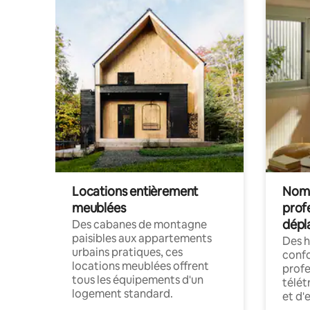
Locations entièrement
Noma
meublées
prof
dépl
Des cabanes de montagne
paisibles aux appartements
Des 
urbains pratiques, ces
confo
locations meublées offrent
profe
tous les équipements d'un
télét
logement standard.
et d'