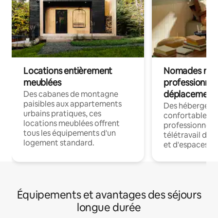
Locations entièrement
Nomades num
meublées
professionnel
déplacement
Des cabanes de montagne
paisibles aux appartements
Des hébergem
urbains pratiques, ces
confortables p
locations meublées offrent
professionnels
tous les équipements d'un
télétravail dis
logement standard.
et d'espaces de
Équipements et avantages des séjours
longue durée