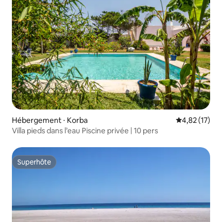
Hébergement ⋅ Korba
Évaluation mo
4,82 (17)
Villa pieds dans l’eau Piscine privée | 10 pers
Superhôte
Superhôte