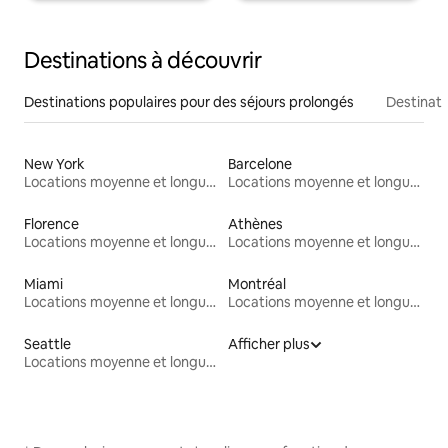
Destinations à découvrir
Destinations populaires pour des séjours prolongés
Destinati
New York
Barcelone
Locations moyenne et longue durée
Locations moyenne et longue durée
Florence
Athènes
Locations moyenne et longue durée
Locations moyenne et longue durée
Miami
Montréal
Locations moyenne et longue durée
Locations moyenne et longue durée
Seattle
Afficher plus
Locations moyenne et longue durée