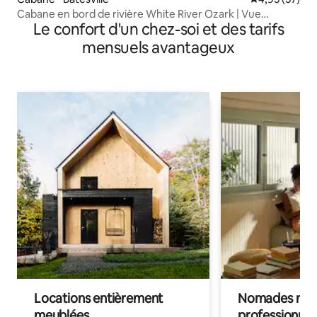
Cabane en bord de rivière White River Ozark | Vue
Le confort d'un chez-soi et des tarifs
imprenable
mensuels avantageux
Locations entièrement
Nomades num
meublées
professionnel