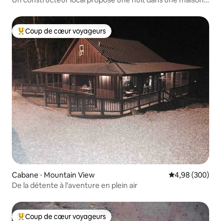
modèle
Coup de cœur voyageurs
Coups de cœur voyageurs les plus appréciés
Cabane ⋅ Mountain View
Évaluation moy
4,98 (300)
De la détente à l'aventure en plein air
Coup de cœur voyageurs
Coups de cœur voyageurs les plus appréciés