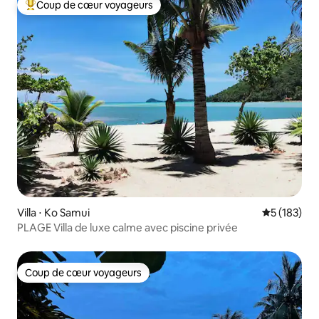
Coup de cœur voyageurs
Coups de cœur voyageurs les plus appréciés
Villa ⋅ Ko Samui
Évaluation 
5 (183)
PLAGE Villa de luxe calme avec piscine privée
Coup de cœur voyageurs
Coup de cœur voyageurs