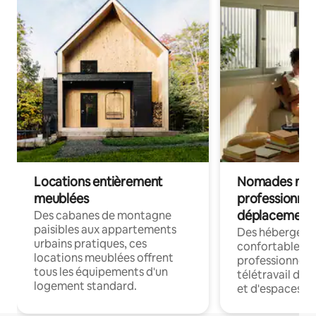
Locations entièrement
Nomades num
meublées
professionnel
déplacement
Des cabanes de montagne
paisibles aux appartements
Des hébergem
urbains pratiques, ces
confortables p
locations meublées offrent
professionnels
tous les équipements d'un
télétravail dis
logement standard.
et d'espaces de