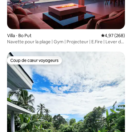
Villa ⋅ Bo Put
Évaluation moy
4,97 (268)
Navette pour la plage | Gym | Projecteur | E.Fire | Lever du
soleil
Coup de cœur voyageurs
Coup de cœur voyageurs