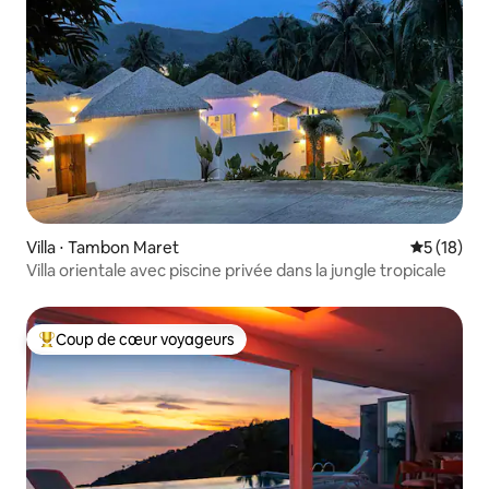
Villa ⋅ Tambon Maret
Évaluation
5 (18)
Villa orientale avec piscine privée dans la jungle tropicale
Coup de cœur voyageurs
Coups de cœur voyageurs les plus appréciés