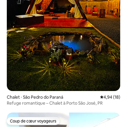
Chalet ⋅ São Pedro do Paraná
Évaluation mo
4,94 (18)
Refuge romantique – Chalet à Porto São José, PR
Coup de cœur voyageurs
Coup de cœur voyageurs