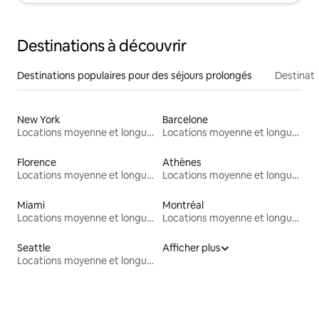
Destinations à découvrir
Destinations populaires pour des séjours prolongés
Destinati
New York
Barcelone
Locations moyenne et longue durée
Locations moyenne et longue durée
Florence
Athènes
Locations moyenne et longue durée
Locations moyenne et longue durée
Miami
Montréal
Locations moyenne et longue durée
Locations moyenne et longue durée
Seattle
Afficher plus
Locations moyenne et longue durée