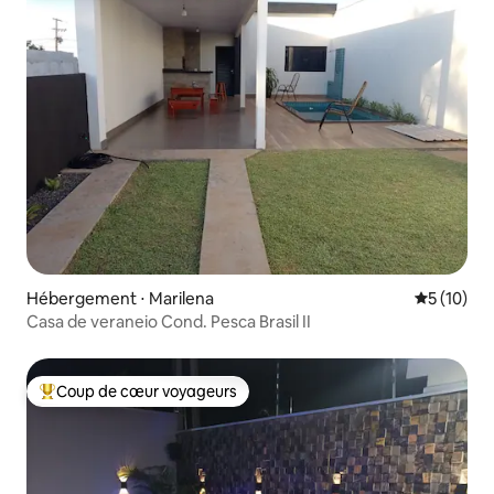
Hébergement ⋅ Marilena
Évaluation
5 (10)
Casa de veraneio Cond. Pesca Brasil II
Coup de cœur voyageurs
Coups de cœur voyageurs les plus appréciés