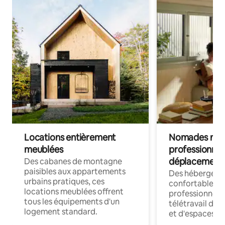
Locations entièrement
Nomades num
meublées
professionnel
déplacement
Des cabanes de montagne
paisibles aux appartements
Des hébergem
urbains pratiques, ces
confortables p
locations meublées offrent
professionnels
tous les équipements d'un
télétravail dis
logement standard.
et d'espaces de