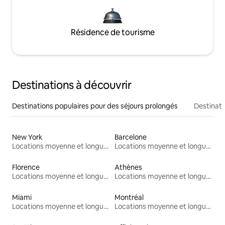
Résidence de tourisme
Destinations à découvrir
Destinations populaires pour des séjours prolongés
Destinati
New York
Barcelone
Locations moyenne et longue durée
Locations moyenne et longue durée
Florence
Athènes
Locations moyenne et longue durée
Locations moyenne et longue durée
Miami
Montréal
Locations moyenne et longue durée
Locations moyenne et longue durée