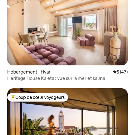
Hébergement ⋅ Hvar
Évaluation
5 (47)
Heritage House Kaleta : vue sur la mer et sauna
Coup de cœur voyageurs
Coups de cœur voyageurs les plus appréciés