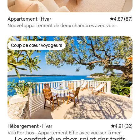
Appartement ⋅ Hvar
Évaluation mo
4,87 (87)
Nouvel appartement de deux chambres avec vue
imprenable
Coup de cœur voyageurs
Coup de cœur voyageurs
Hébergement ⋅ Hvar
Évaluation mo
4,91 (32)
Villa Porthos - Appartement Effie avec vue sur la mer
Le confort d'un chez-soi et des tarifs