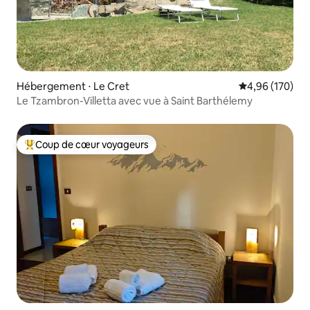
Hébergement ⋅ Le Cret
Évaluation moy
4,96 (170)
Le Tzambron-Villetta avec vue à Saint Barthélemy
Coup de cœur voyageurs
Coups de cœur voyageurs les plus appréciés