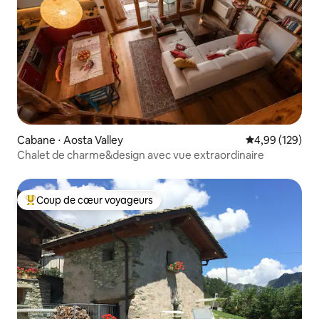
Cabane ⋅ Aosta Valley
Évaluation moy
4,99 (129)
Chalet de charme&design avec vue extraordinaire
Coup de cœur voyageurs
Coups de cœur voyageurs les plus appréciés