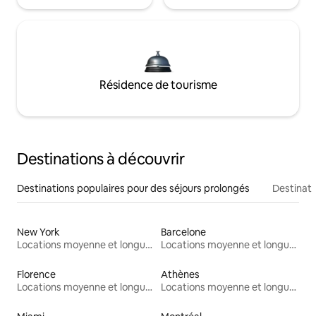
Résidence de tourisme
Destinations à découvrir
Destinations populaires pour des séjours prolongés
Destinati
New York
Barcelone
Locations moyenne et longue durée
Locations moyenne et longue durée
Florence
Athènes
Locations moyenne et longue durée
Locations moyenne et longue durée